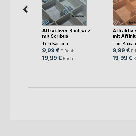
Attraktiver Buchsatz
Attraktiv
mit Scribus
mit Affinity
e
Tom Bamann
Tom Baman
9,99 €
9,99 €
E-Book
E-
ke
19,99 €
19,99 €
Buch
B
h