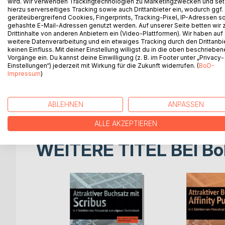
wird. Wir verwenden Trackingtechnologien zu Marketingzwecken und se
hierzu serverseitiges Tracking sowie auch Drittanbieter ein, wodurch ggf.
Ein kaltblütiger Mord! Kein Motiv! Der Beginn eine
geräteübergreifend Cookies, Fingerprints, Tracking-Pixel, IP-Adressen s
gehashte E-Mail-Adressen genutzt werden. Auf unserer Seite betten wir
Gerade hatte es sich Tony Woolf auf seinem neuen 
Drittinhalte von anderen Anbietern ein (Video-Plattformen). Wir haben auf
gemütlich gemacht. Da passt es ihm überhaupt nic
weitere Datenverarbeitung und ein etwaiges Tracking durch den Drittanbi
Ermittlungen in diesem Fall überträgt.
keinen Einfluss. Mit deiner Einstellung willigst du in die oben beschriebe
Vorgänge ein. Du kannst deine Einwilligung (z. B. im Footer unter „Privacy-
Schnell werden Tonys schlimmsten Befürchtungen 
Einstellungen“) jederzeit mit Wirkung für die Zukunft widerrufen. (
BoD-
Ein Motiv ist weit und breit nicht in Sicht. Stat
Impressum
)
viele Medikamente in seiner Wohnung? Wer verbir
Begleiten Sie Tony Woolf und sein zusammengewürf
nur neue Fragen lauern. Besonders immer wieder di
ABLEHNEN
ANPASSEN
ALLE AKZEPTIEREN
WEITERE TITEL BEI
Bo