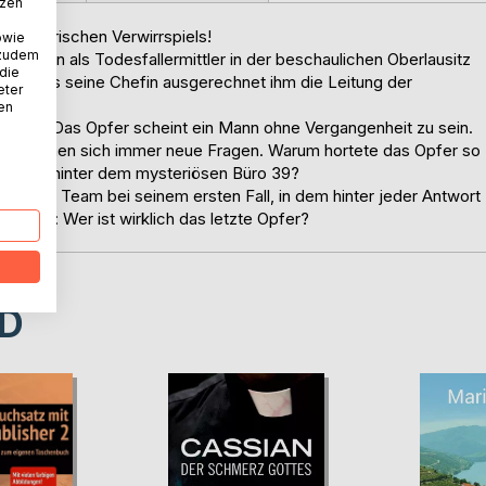
tzen
s mörderischen Verwirrspiels!
owie
 zudem
Posten als Todesfallermittler in der beschaulichen Oberlausitz
 die
ht, dass seine Chefin ausgerechnet ihm die Leitung der
eter
nen
wahr. Das Opfer scheint ein Mann ohne Vergangenheit zu sein.
tdessen türmen sich immer neue Fragen. Warum hortete das Opfer so
gt sich hinter dem mysteriösen Büro 39?
eltes Team bei seinem ersten Fall, in dem hinter jeder Antwort
e eine: Wer ist wirklich das letzte Opfer?
D