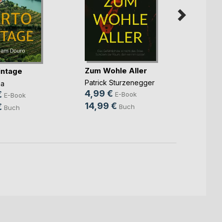
Zum Wohle Aller
intage
Im fre
Patrick Sturzenegger
ma
Urs Zi
4,99 €
€
8,99
E-Book
E-Book
14,99 €
€
17,00
Buch
Buch