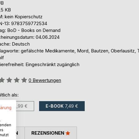
UB
,5 KB
: kein Kopierschutz
N-13: 9783759772534
lag: BoD - Books on Demand
cheinungsdatum: 04.06.2024
ache: Deutsch
lagworte: gefälschte Medikamente, Mord, Bautzen, Oberlausitz, 
lf
ierefreiheit: Eingeschränkt zugänglich
ertung::
0
Bewertungen
ltlich als:
BUCH
14,99 €
E-BOOK
7,49 €
lärung
.
wenden
es
TIMMEN
REZENSIONEN
nutzt