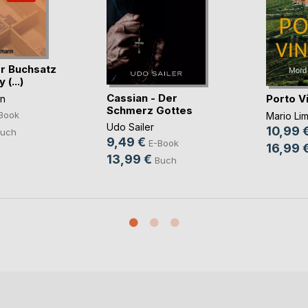
er Buchsatz
 (...)
Cassian - Der
Porto V
n
Schmerz Gottes
Book
Mario Li
Udo Sailer
10,99 
uch
9,49 €
E-Book
16,99 
13,99 €
Buch