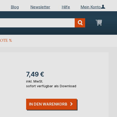
Blog
Newsletter
Hilfe
Mein Konto
Mein Wa
OTE %
7,49 €
inkl. MwSt.
sofort verfügbar als Download
IN DEN WARENKORB