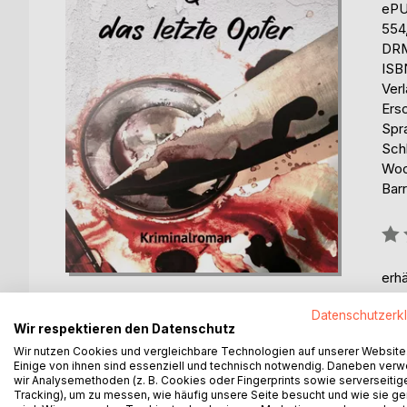
eP
554
DRM
ISB
Ver
Ers
Spr
Sch
Woo
Barr
Bew
0%
erhä
Datenschutzerk
Wir respektieren den Datenschutz
Wir nutzen Cookies und vergleichbare Technologien auf unserer Website
Einige von ihnen sind essenziell und technisch notwendig. Daneben ver
wir Analysemethoden (z. B. Cookies oder Fingerprints sowie serverseitig
BESCHREIBUNG
AUTOR/IN
PRESSES
Tracking), um zu messen, wie häufig unsere Seite besucht und wie sie ge