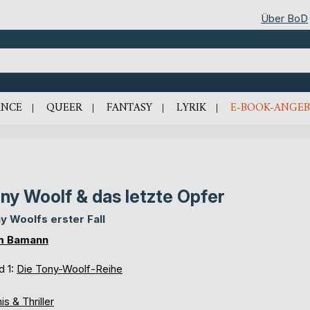
Über BoD
NCE
QUEER
FANTASY
LYRIK
E-BOOK-ANGEB
ny Woolf & das letzte Opfer
y Woolfs erster Fall
m Bamann
d 1:
Die Tony-Woolf-Reihe
is & Thriller