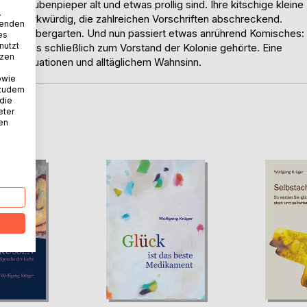
ss Laubenpieper alt und etwas prollig sind. Ihre kitschige kleine
.
ich merkwürdig, die zahlreichen Vorschriften abschreckend.
wenden
nem Schrebergarten. Und nun passiert etwas anrührend Komisches:
es
nutzt
ied, das schließlich zum Vorstand der Kolonie gehörte. Eine
tzen
gen Situationen und alltäglichem Wahnsinn.
owie
 zudem
 die
eter
D
nen