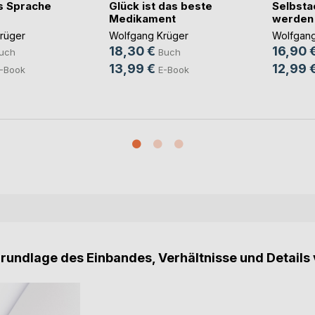
s Sprache
Glück ist das beste
Selbsta
Medikament
werden S
rüger
Wolfgang Krüger
Wolfgang
18,30 €
16,90 
uch
Buch
13,99 €
12,99 
-Book
E-Book
Grundlage des Einbandes, Verhältnisse und Details 