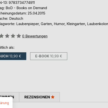
N-13: 9783734774911
lag: BoD - Books on Demand
cheinungsdatum: 25.04.2015
ache: Deutsch
lagworte: Laubenpieper, Garten, Humor, Kleingarten, Laubenkolon
ertung::
0
Bewertungen
ltlich als:
BUCH
13,90 €
E-BOOK
10,99 €
TIMMEN
REZENSIONEN
lärung