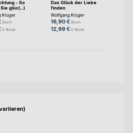
chtung - So
Das Glück der Liebe
glück
ie glüc(...)
finden
Wolfga
 Krüger
Wolfgang Krüger
16,5
€
16,90 €
Buch
Buch
11,99
€
12,99 €
E-Book
E-Book
variieren)