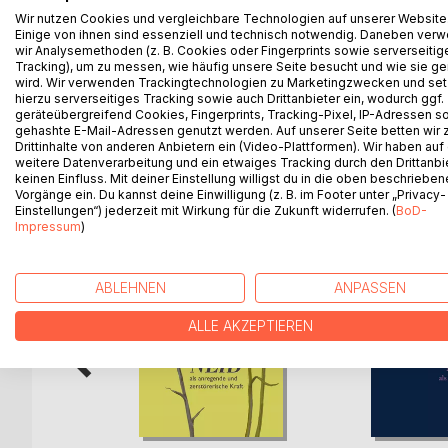
Bis vor wenigen Jahren war ich davon überzeugt, da
Wir nutzen Cookies und vergleichbare Technologien auf unserer Website
Welt mit Gartenzwergen und Märchenfiguren fand 
Einige von ihnen sind essenziell und technisch notwendig. Daneben ver
Doch dann verliebte ich mich in eine Frau mit ei
wir Analysemethoden (z. B. Cookies oder Fingerprints sowie serverseitig
Tracking), um zu messen, wie häufig unsere Seite besucht und wie sie ge
Aus dem überzeugten Gegner wird ein Vereinsmitgl
wird. Wir verwenden Trackingtechnologien zu Marketingzwecken und se
Liebeserklärung an Schrebergärten zwischen witzi
hierzu serverseitiges Tracking sowie auch Drittanbieter ein, wodurch ggf.
geräteübergreifend Cookies, Fingerprints, Tracking-Pixel, IP-Adressen s
gehashte E-Mail-Adressen genutzt werden. Auf unserer Seite betten wir
Drittinhalte von anderen Anbietern ein (Video-Plattformen). Wir haben auf
weitere Datenverarbeitung und ein etwaiges Tracking durch den Drittanbi
WEITERE TITEL BEI
Bo
keinen Einfluss. Mit deiner Einstellung willigst du in die oben beschriebe
Vorgänge ein. Du kannst deine Einwilligung (z. B. im Footer unter „Privacy-
Einstellungen“) jederzeit mit Wirkung für die Zukunft widerrufen. (
BoD-
Impressum
)
ABLEHNEN
ANPASSEN
ALLE AKZEPTIEREN