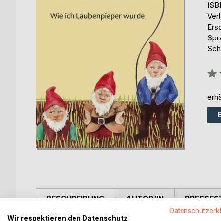
ISB
Ver
Ers
Spr
Sch
Bew
0%
erhä
BESCHREIBUNG
AUTOR/IN
PRESSES
Datenschutzerk
Wir respektieren den Datenschutz