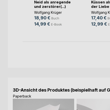
in der
Neid als anregende
Küssen al
milie
und zerstörer(...)
der Liebe
ger
,
Wolfgang Krüger
Wolfgang K
zer
, ...
18,90 €
17,40 €
Buch
B
h
14,99 €
12,99 €
E-Book
E
ok
3D-Ansicht des Produktes (beispielhaft auf 
Paperback