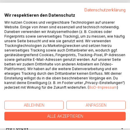
Datenschutzerklärung
Wir respektieren den Datenschutz
BESCHREIBUNG
Wir nutzen Cookies und vergleichbare Technologien auf unserer
Website. Einige von ihnen sind essenziell und technisch notwendig.
Daneben verwenden wir Analysemethoden (z. B. Cookies oder
Fingerprints sowie serverseitiges Tracking), um zu messen, wie häufig
Bd. 4 - Vorlesebuch für Grundschulkinder von 6 - 10 J.
unsere Seite besucht und wie sie genutzt wird. Wir verwenden
Die Kinder haben in all ihren Abenteuern in der Zauberwald-
Trackingtechnologien zu Marketingzwecken und setzen hierzu
Gemeinschaft viele phantastische Geheimnisse
serverseitiges Tracking sowie auch Drittanbieter ein, wodurch ggf.
geräteübergreifend Cookies, Fingerprints, Tracking-Pixel, IP-Adressen
kennengelernt; und die Wald-Abenteuer mit Großvater,
sowie gehashte E-Mail-Adressen genutzt werden. Auf unserer Seite
dem Förster, und sein Wald-Unterricht bringen immer
betten wir zudem Drittinhalte von anderen Anbietern ein (Video-
wieder Neues in ihre Welt. Nach so mancher
Plattformen). Wir haben auf die weitere Datenverarbeitung und ein
etwaiges Tracking durch den Drittanbieter keinen Einfluss. Mit deiner
Herausforderung wachsen sie zu jungen Naturschützern
Einstellung willigst du in die oben beschriebenen Vorgänge ein. Du
heran. (Und der Knaller zum Schluss: Großvater, hat zu
kannst deine Einwilligung (z. B. im Footer unter „Privacy-Einstellungen“)
Annas Geburtstag noch eine Überraschung für die Kinder
jederzeit mit Wirkung für die Zukunft widerrufen. (
BoD-Impressum
)
im Hut!) -
Aber auch Themen wie Freundschaft und Zusammenhalt,
Streit und Versöhnung, Eifersucht und Toleranz, Angst und
ABLEHNEN
ANPASSEN
Mut spielen eine Rolle.
ALLE AKZEPTIEREN
AUTOR/IN