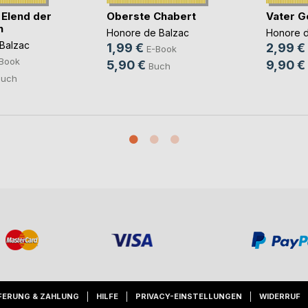
 Elend der
Oberste Chabert
Vater G
n
Honore de Balzac
Honore d
Balzac
1,99 €
2,99 €
E-Book
Book
5,90 €
9,90 €
Buch
Buch
FERUNG & ZAHLUNG
HILFE
PRIVACY-EINSTELLUNGEN
WIDERRUF