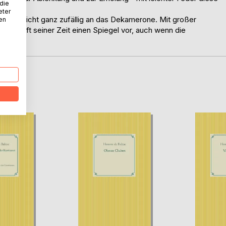
 die
eter
rt wohl nicht ganz zufällig an das Dekamerone. Mit großer
nen
sellschaft seiner Zeit einen Spiegel vor, auch wenn die
lt sind.
D