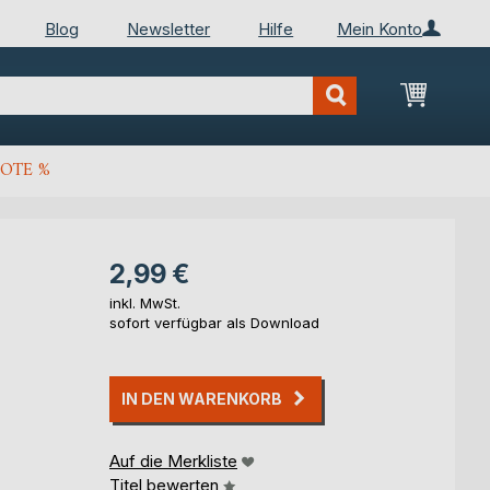
Blog
Newsletter
Hilfe
Mein Konto
Mein Wa
OTE %
2,99 €
inkl. MwSt.
sofort verfügbar als Download
IN DEN WARENKORB
Auf die Merkliste
Titel bewerten