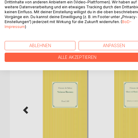
Drittinhalte von anderen Anbietern ein (Video-Plattformen). Wir haben auf
kleinen, frivolen Geschichten.
weitere Datenverarbeitung und ein etwaiges Tracking durch den Drittanbi
Die Einteilung in drei mal zehn Geschichten erinne
keinen Einfluss. Mit deiner Einstellung willigst du in die oben beschriebe
Vorgänge ein. Du kannst deine Einwilligung (z. B. im Footer unter „Privacy-
erzählerischer Meisterschaft hält er der feinen Ge
Einstellungen“) jederzeit mit Wirkung für die Zukunft widerrufen. (
BoD-
Geschichten selbst im späten Mittelalter angesiede
Impressum
)
ABLEHNEN
ANPASSEN
WEITERE TITEL BEI
Bo
ALLE AKZEPTIEREN