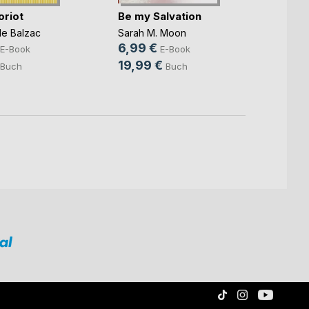
Das G
oriot
Be my Salvation
verso
e Balzac
Sarah M. Moon
Baron 
6,99 €
E-Book
E-Book
3,99
19,99 €
Buch
Buch
14,9