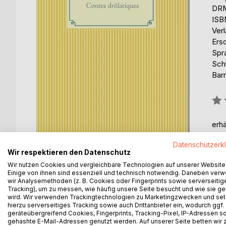
DRM
ISB
Ver
Ers
Spr
Schl
Barr
Bew
0%
erhä
Datenschutzerk
Wir respektieren den Datenschutz
Wir nutzen Cookies und vergleichbare Technologien auf unserer Website
Einige von ihnen sind essenziell und technisch notwendig. Daneben ver
wir Analysemethoden (z. B. Cookies oder Fingerprints sowie serverseitig
BESCHREIBUNG
AUTOR/IN
PRESSES
Tracking), um zu messen, wie häufig unsere Seite besucht und wie sie ge
wird. Wir verwenden Trackingtechnologien zu Marketingzwecken und se
hierzu serverseitiges Tracking sowie auch Drittanbieter ein, wodurch ggf.
Das Buch 'Tolldreisten Geschichten' von Honoré de 
geräteübergreifend Cookies, Fingerprints, Tracking-Pixel, IP-Adressen s
gehashte E-Mail-Adressen genutzt werden. Auf unserer Seite betten wir
Balzac schrieb neben seinen großen Werken - offe