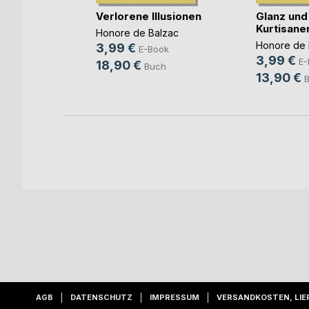
von
Verlorene Illusionen
Glanz und
Kurtisane
Honore de Balzac
Honore de 
3,99 €
E-Book
3,99 €
ok
E-
18,90 €
Buch
13,90 €
h
AGB
DATENSCHUTZ
IMPRESSUM
VERSANDKOSTEN, LIE