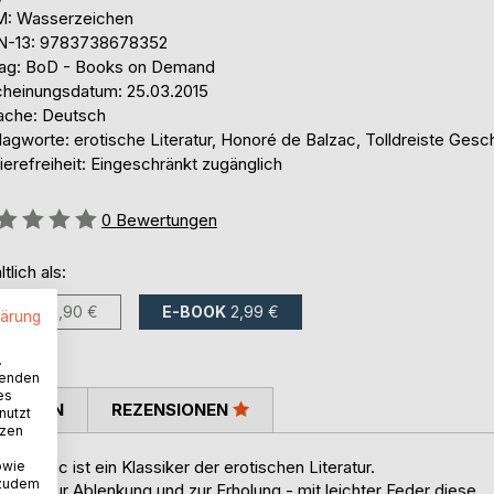
: Wasserzeichen
N-13: 9783738678352
lag: BoD - Books on Demand
cheinungsdatum: 25.03.2015
ache: Deutsch
agworte: erotische Literatur, Honoré de Balzac, Tolldreiste Gesc
ierefreiheit: Eingeschränkt zugänglich
ertung::
0
Bewertungen
ltlich als:
BUCH
10,90 €
E-BOOK
2,99 €
lärung
.
wenden
es
TIMMEN
REZENSIONEN
nutzt
tzen
Balzac ist ein Klassiker der erotischen Literatur.
owie
 zudem
nbar zur Ablenkung und zur Erholung - mit leichter Feder diese