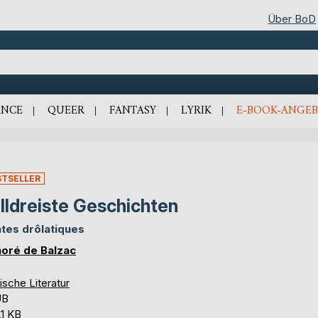
Über BoD
NCE
QUEER
FANTASY
LYRIK
E-BOOK-ANGEB
STSELLER
lldreiste Geschichten
tes drôlatiques
oré de Balzac
ische Literatur
UB
,1 KB