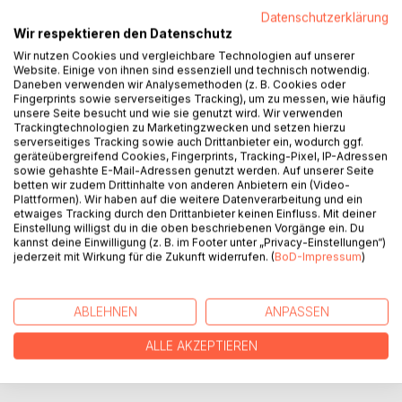
Datenschutzerklärung
17 Liebesgeschichten, voller Lust und Leidenschaft.
Wir respektieren den Datenschutz
Sie zaubern dich mit dem Duft der Gewürze in den Orient,
Wir nutzen Cookies und vergleichbare Technologien auf unserer
entführen dich in eine sinnliche Traumwelt, lassen dich
Website. Einige von ihnen sind essenziell und technisch notwendig.
fühlen und spüren und bringen dich zum Stöhnen. Sie
Daneben verwenden wir Analysemethoden (z. B. Cookies oder
zeigen dir, was Zärtlichkeiten und Liebkosungen bewirken
Fingerprints sowie serverseitiges Tracking), um zu messen, wie häufig
unsere Seite besucht und wie sie genutzt wird. Wir verwenden
können auf nackter Haut.
Trackingtechnologien zu Marketingzwecken und setzen hierzu
Laue Sommernächte, heiße Stunden voller Glück und
serverseitiges Tracking sowie auch Drittanbieter ein, wodurch ggf.
Liebe.
geräteübergreifend Cookies, Fingerprints, Tracking-Pixel, IP-Adressen
sowie gehashte E-Mail-Adressen genutzt werden. Auf unserer Seite
Tauche ein in eine Welt der Begierden, der Sinnlichkeit und
betten wir zudem Drittinhalte von anderen Anbietern ein (Video-
der Berührungen. Lasse dich mitreißen und genieße
Plattformen). Wir haben auf die weitere Datenverarbeitung und ein
einfach nur!
etwaiges Tracking durch den Drittanbieter keinen Einfluss. Mit deiner
Einstellung willigst du in die oben beschriebenen Vorgänge ein. Du
kannst deine Einwilligung (z. B. im Footer unter „Privacy-Einstellungen“)
jederzeit mit Wirkung für die Zukunft widerrufen. (
BoD-Impressum
)
AUTOR/IN
PRESSESTIMMEN
ABLEHNEN
ANPASSEN
ALLE AKZEPTIEREN
REZENSIONEN