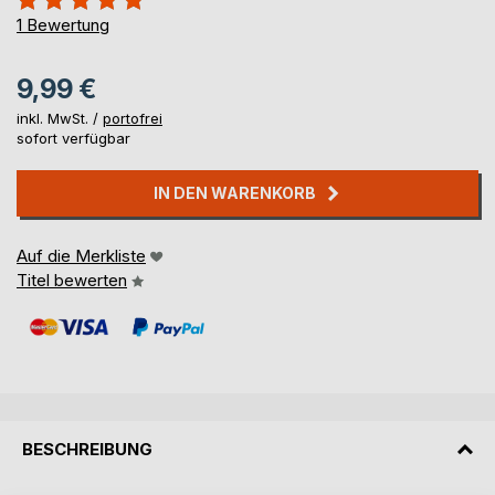
100%
1
Bewertung
9,99 €
inkl. MwSt. /
portofrei
sofort verfügbar
IN DEN WARENKORB
Auf die Merkliste
Titel bewerten
BESCHREIBUNG