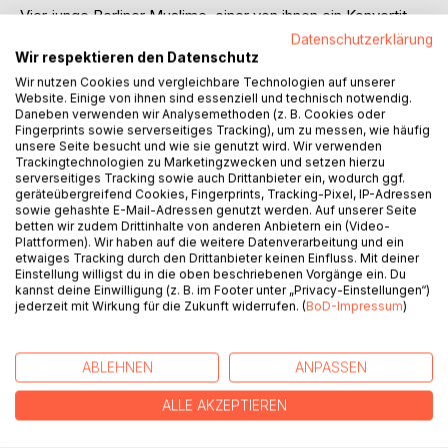
Vier junge Berliner Muslime, einer von ihnen ein Konvertit,
brechen zu einem Städtetrip nach London auf. Was als
Datenschutzerklärung
vergnügliche Kurzreise geplant war, entwickelt sich schnell
Wir respektieren den Datenschutz
zum nervenaufreibenden Belastungstest, denn einer von
Wir nutzen Cookies und vergleichbare Technologien auf unserer
ihnen hat ein Geheimnis, in das er seine Freunde noch nicht
Website. Einige von ihnen sind essenziell und technisch notwendig.
Daneben verwenden wir Analysemethoden (z. B. Cookies oder
eingeweiht hat. Plötzlich über-schlagen sich die Ereignisse
Fingerprints sowie serverseitiges Tracking), um zu messen, wie häufig
und die Freunde finden sich zwischen Verfolgern,
unsere Seite besucht und wie sie genutzt wird. Wir verwenden
Entführern und Erpressern wieder. Es sieht so aus, als
Trackingtechnologien zu Marketingzwecken und setzen hierzu
serverseitiges Tracking sowie auch Drittanbieter ein, wodurch ggf.
wären sie zwischen die Fronten rivalisierender Gruppen im
geräteübergreifend Cookies, Fingerprints, Tracking-Pixel, IP-Adressen
Nahen Osten geraten. Sie müssen nicht nur herausfinden,
sowie gehashte E-Mail-Adressen genutzt werden. Auf unserer Seite
worum es überhaupt geht, sondern auch, wie sie die Pläne
betten wir zudem Drittinhalte von anderen Anbietern ein (Video-
Plattformen). Wir haben auf die weitere Datenverarbeitung und ein
vereiteln können, die die geheimnisvollen Strippenzieher im
etwaiges Tracking durch den Drittanbieter keinen Einfluss. Mit deiner
Hintergrund mit ihnen haben. Sind sie über eine syrische
Einstellung willigst du in die oben beschriebenen Vorgänge ein. Du
Geheimoperation gestolpert oder ins Visier des IS geraten?
kannst deine Einwilligung (z. B. im Footer unter „Privacy-Einstellungen“)
jederzeit mit Wirkung für die Zukunft widerrufen. (
BoD-Impressum
)
Es bleibt ihnen nicht viel Zeit, das herauszufinden, denn sie
werden zum Teil eines Plans, dessen Countdown viel zu
schnell herunterzählt, während sich um sie herum bereits
ABLEHNEN
ANPASSEN
die Leichen stapeln.
ALLE AKZEPTIEREN
AUTOR/IN