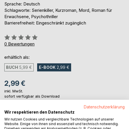
Sprache: Deutsch
Schlagworte: Serienkiller, Kurzroman, Mord, Roman für
Erwachsene, Psychothriller
Barrierefreiheit: Eingeschränkt zugänglich
Bewertung::
0%
0
Bewertungen
erhältlich als:
BUCH
5,99 €
E-BOOK
2,99 €
2,99 €
inkl. MwSt.
sofort verfügbar als Download
Datenschutzerklärung
Wir respektieren den Datenschutz
IN DEN WARENKORB
Wir nutzen Cookies und vergleichbare Technologien auf unserer
Website. Einige von ihnen sind essenziell und technisch notwendig.
Daneben verwenden wir Analysemethoden (z. B. Cookies oder