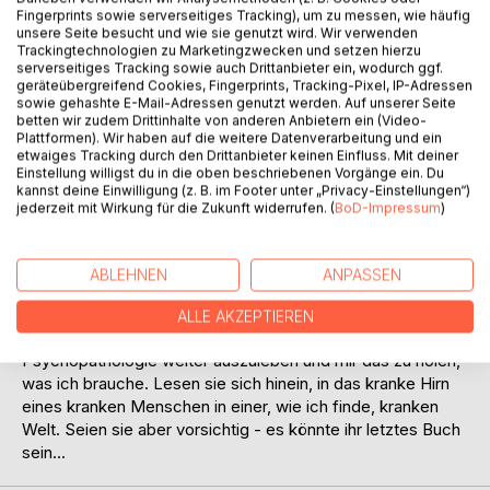
Auf die Merkliste
Fingerprints sowie serverseitiges Tracking), um zu messen, wie häufig
unsere Seite besucht und wie sie genutzt wird. Wir verwenden
Titel bewerten
Trackingtechnologien zu Marketingzwecken und setzen hierzu
serverseitiges Tracking sowie auch Drittanbieter ein, wodurch ggf.
geräteübergreifend Cookies, Fingerprints, Tracking-Pixel, IP-Adressen
sowie gehashte E-Mail-Adressen genutzt werden. Auf unserer Seite
betten wir zudem Drittinhalte von anderen Anbietern ein (Video-
Plattformen). Wir haben auf die weitere Datenverarbeitung und ein
etwaiges Tracking durch den Drittanbieter keinen Einfluss. Mit deiner
Einstellung willigst du in die oben beschriebenen Vorgänge ein. Du
kannst deine Einwilligung (z. B. im Footer unter „Privacy-Einstellungen“)
BESCHREIBUNG
jederzeit mit Wirkung für die Zukunft widerrufen. (
BoD-Impressum
)
In diesem 2. Teil der Trilogie möchte ich, Christoph Rainer
ABLEHNEN
ANPASSEN
Leinen, Sie in eine meiner Schwächen einweihen - nämlich
die Spielsucht. Diese, in Verbindung mit einer grausamen
ALLE AKZEPTIEREN
Kindheitserinnerung, zwingen mich, meine
Psychopathologie weiter auszuleben und mir das zu holen,
was ich brauche. Lesen sie sich hinein, in das kranke Hirn
eines kranken Menschen in einer, wie ich finde, kranken
Welt. Seien sie aber vorsichtig - es könnte ihr letztes Buch
sein...