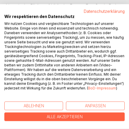
Literarische Blicke auf biblische Frauen. Eva, Sarah, Ruth,
Judith, Sulamith. Sie sind Heilige und Verführerinnen,
Datenschutzerklärung
Wir respektieren den Datenschutz
Mörderinnen, Mütter und Geliebte. Sie sind wissbegierig,
sanft, fromm und kämpferisch: Was ist interessant an
Wir nutzen Cookies und vergleichbare Technologien auf unserer
Website. Einige von ihnen sind essenziell und technisch notwendig.
diesen Frauenfiguren? Sie sind allesamt Modelle für
Daneben verwenden wir Analysemethoden (z. B. Cookies oder
religiöses Denken und Handeln. Und sie waren und sind
Fingerprints sowie serverseitiges Tracking), um zu messen, wie häufig
immer Impulsgeberinnen für literarisches und
unsere Seite besucht und wie sie genutzt wird. Wir verwenden
Trackingtechnologien zu Marketingzwecken und setzen hierzu
künstlerisches Arbeiten.
serverseitiges Tracking sowie auch Drittanbieter ein, wodurch ggf.
Die Autorinnen dieses Bandes haben sich auf die Spuren
geräteübergreifend Cookies, Fingerprints, Tracking-Pixel, IP-Adressen
dieser Frauen begeben, haben sie ausgewertet und sich
sowie gehashte E-Mail-Adressen genutzt werden. Auf unserer Seite
betten wir zudem Drittinhalte von anderen Anbietern ein (Video-
entweder literaturwissenschaftlich oder literarisch ihren
Plattformen). Wir haben auf die weitere Datenverarbeitung und ein
Geschichten genähert. Die hier versammelten Beiträge
etwaiges Tracking durch den Drittanbieter keinen Einfluss. Mit deiner
konfrontieren die biblischen Texte und ihre literarischen
Einstellung willigst du in die oben beschriebenen Vorgänge ein. Du
kannst deine Einwilligung (z. B. im Footer unter „Privacy-Einstellungen“)
sowie auch künstlerischen Adaptionen mit einer zum Teil
jederzeit mit Wirkung für die Zukunft widerrufen. (
BoD-Impressum
)
sehr individuellen Lesart, so dass von vertrauten Blicken
auf Frauen der Bibel neue überraschende Bilder,
Geschichten und Lesarten entstehen
ABLEHNEN
ANPASSEN
ALLE AKZEPTIEREN
AUTOR/IN