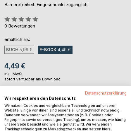
Barrierefreiheit: Eingeschränkt zugänglich
Bewertung::
0%
0
Bewertungen
erhältlich als:
BUCH
5,99 €
E-BOOK
4,49 €
4,49 €
inkl. MwSt.
sofort verfügbar als Download
Datenschutzerklärung
Wir respektieren den Datenschutz
IN DEN WARENKORB
Wir nutzen Cookies und vergleichbare Technologien auf unserer
Website. Einige von ihnen sind essenziell und technisch notwendig.
Daneben verwenden wir Analysemethoden (z. B. Cookies oder
Auf die Merkliste
Fingerprints sowie serverseitiges Tracking), um zu messen, wie häufig
Titel bewerten
unsere Seite besucht und wie sie genutzt wird. Wir verwenden
Trackingtechnologien zu Marketingzwecken und setzen hierzu