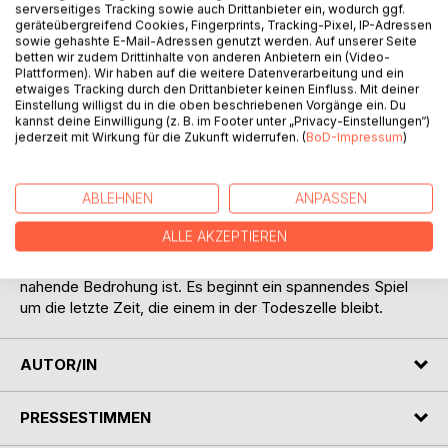
serverseitiges Tracking sowie auch Drittanbieter ein, wodurch ggf.
geräteübergreifend Cookies, Fingerprints, Tracking-Pixel, IP-Adressen
sowie gehashte E-Mail-Adressen genutzt werden. Auf unserer Seite
betten wir zudem Drittinhalte von anderen Anbietern ein (Video-
Plattformen). Wir haben auf die weitere Datenverarbeitung und ein
etwaiges Tracking durch den Drittanbieter keinen Einfluss. Mit deiner
Einstellung willigst du in die oben beschriebenen Vorgänge ein. Du
kannst deine Einwilligung (z. B. im Footer unter „Privacy-Einstellungen“)
BESCHREIBUNG
jederzeit mit Wirkung für die Zukunft widerrufen. (
BoD-Impressum
)
Das Buch "Todeswunsch" erzählt die mysteriöse
ABLEHNEN
ANPASSEN
Geschichte eines Mannes, der scheinbar durch Zufall ins
Fadenkreuz einer kriminellen Organisation gerät. Schnell
ALLE AKZEPTIEREN
bemerkt er jedoch, dass nicht etwa der Zufall, sondern viel
mehr seine Arbeit im örtlichen Gefängnis, Grund für die
nahende Bedrohung ist. Es beginnt ein spannendes Spiel
um die letzte Zeit, die einem in der Todeszelle bleibt.
AUTOR/IN
PRESSESTIMMEN