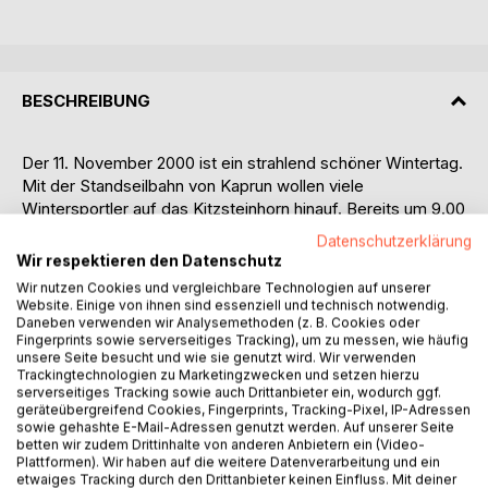
BESCHREIBUNG
Der 11. November 2000 ist ein strahlend schöner Wintertag.
Mit der Standseilbahn von Kaprun wollen viele
Wintersportler auf das Kitzsteinhorn hinauf. Bereits um 9.00
Uhr fahren Skitouristen aus aller Herren Länder in der voll
Datenschutzerklärung
besetzten Standseilbahn von der Talstation ab.
Wir respektieren den Datenschutz
Zwei Minuten später bleibt der Zug plötzlich im Tunnel
Wir nutzen Cookies und vergleichbare Technologien auf unserer
stehen. Im hinteren Teil der 'Kitzsteingams' bricht ein Feuer
Website. Einige von ihnen sind essenziell und technisch notwendig.
aus: 12 Menschen können sich retten, indem sie zu Tal
Daneben verwenden wir Analysemethoden (z. B. Cookies oder
Fingerprints sowie serverseitiges Tracking), um zu messen, wie häufig
rennen, 155 Menschen sterben bei dem Versuch, den
unsere Seite besucht und wie sie genutzt wird. Wir verwenden
Tunnel hinaufzulaufen. Fünf weitere kommen im
Trackingtechnologien zu Marketingzwecken und setzen hierzu
entgegenkommenden Gletscherdrachen' und im
serverseitiges Tracking sowie auch Drittanbieter ein, wodurch ggf.
geräteübergreifend Cookies, Fingerprints, Tracking-Pixel, IP-Adressen
Alpincenter ums Leben.
sowie gehashte E-Mail-Adressen genutzt werden. Auf unserer Seite
Wer ist schuld an dem schrecklichen Unglück? Beim
betten wir zudem Drittinhalte von anderen Anbietern ein (Video-
Prozess in Salzburg, wo 16 Personen angeklagt sind, gibt
Plattformen). Wir haben auf die weitere Datenverarbeitung und ein
etwaiges Tracking durch den Drittanbieter keinen Einfluss. Mit deiner
es viele Pannen. Zuerst wird der Hauptgutachter von den