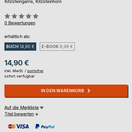
Kitzsteingams, Kitzsteinhorn
Bewertung::
0%
0
Bewertungen
erhältlich als:
BUCH
14,90 €
E-BOOK
8,99 €
14,90 €
inkl. MwSt. /
portofrei
sofort verfügbar
IN DEN WARENKORB
Auf die Merkliste
Titel bewerten