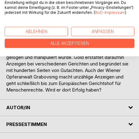
Einstellung willigst du in die oben beschriebenen Vorgänge ein. Du
Verteidigern hinausgemobbt, dann verschwinden
kannst deine Einwilligung (z. B. im Footer unter „Privacy-Einstellungen“)
Unterlagen. Am Ende gibt es Freisprüche für alle
jederzeit mit Wirkung für die Zukunft widerrufen. (
BoD-Impressum
)
Angeklagten - Schuld an dem Unglück hat ein Heizstrahler,
der eigentlich nie hätte eingebaut werden dürfen.
Die Gletscherbahnen Kaprun AG zeigt den Heizlüfter-
ABLEHNEN
ANPASSEN
Hersteller an und ruft dadurch den deutschen
ALLE AKZEPTIEREN
Sachverständigen Hans-Jürgen Gold auf den Plan. Dieser
kommt zu dem Schluss, dass beim Salzburger Prozess
gelogen und manipuliert wurde. Gold erstattet daraufhin
Anzeigen bei verschiedenen Gerichten und begründet sie
mit hunderten Seiten von Gutachten. Auch der Wiener
Opferanwalt Grabovsnig macht unzählige Anzeigen und
geht schließlich bis zum Europäischen Gerichtshof für
Menschenrechte. Wird er dort Erfolg haben?
AUTOR/IN
PRESSESTIMMEN