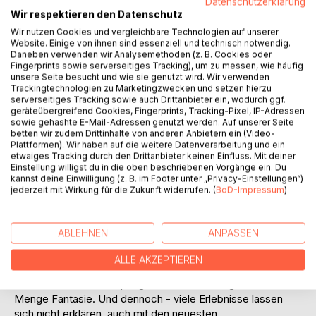
Titel bewerten
Datenschutzerklärung
Wir respektieren den Datenschutz
Wir nutzen Cookies und vergleichbare Technologien auf unserer
Website. Einige von ihnen sind essenziell und technisch notwendig.
Daneben verwenden wir Analysemethoden (z. B. Cookies oder
Fingerprints sowie serverseitiges Tracking), um zu messen, wie häufig
unsere Seite besucht und wie sie genutzt wird. Wir verwenden
Trackingtechnologien zu Marketingzwecken und setzen hierzu
serverseitiges Tracking sowie auch Drittanbieter ein, wodurch ggf.
BESCHREIBUNG
geräteübergreifend Cookies, Fingerprints, Tracking-Pixel, IP-Adressen
sowie gehashte E-Mail-Adressen genutzt werden. Auf unserer Seite
betten wir zudem Drittinhalte von anderen Anbietern ein (Video-
Plattformen). Wir haben auf die weitere Datenverarbeitung und ein
Was halten Sie von Geisterschiffen, von Teufelshäusern
etwaiges Tracking durch den Drittanbieter keinen Einfluss. Mit deiner
oder von ungeklärten Mordfällen? Könnte da etwas
Einstellung willigst du in die oben beschriebenen Vorgänge ein. Du
kannst deine Einwilligung (z. B. im Footer unter „Privacy-Einstellungen“)
Unheimliches, etwas Unfassbares, etwas Gruseliges
jederzeit mit Wirkung für die Zukunft widerrufen. (
BoD-Impressum
)
dahinterstecken? Sie sagen es nicht, aber Sie zögern, dies
alles abzulehnen! Hier zu lesen sind einige dieser
seltsamen Begebenheiten. Es sind Beobachtungen,
ABLEHNEN
ANPASSEN
merkwürdige Erlebnisse, auch Ängste, von denen die
Menschen berichten. Sicher, hinter vielen
ALLE AKZEPTIEREN
Unerklärlichkeiten steckt oftmals etwas ganz Natürliches.
Und hinter manchen Spukgeschichten verbirgt sich eine
Menge Fantasie. Und dennoch - viele Erlebnisse lassen
sich nicht erklären, auch mit den neuesten