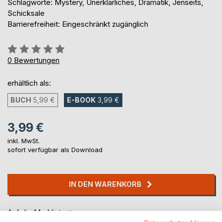
Schlagworte: Mystery, Unerklärliches, Dramatik, Jenseits,
Schicksale
Barrierefreiheit: Eingeschränkt zugänglich
Bewertung::
0%
0
Bewertungen
erhältlich als:
BUCH
5,99 €
E-BOOK
3,99 €
3,99 €
inkl. MwSt.
sofort verfügbar als Download
IN DEN WARENKORB
Auf die Merkliste