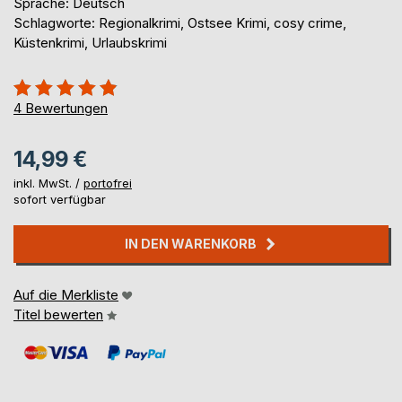
Sprache: Deutsch
Schlagworte: Regionalkrimi, Ostsee Krimi, cosy crime,
Küstenkrimi, Urlaubskrimi
Bewertung::
95%
4
Bewertungen
14,99 €
inkl. MwSt. /
portofrei
sofort verfügbar
IN DEN WARENKORB
Auf die Merkliste
Titel bewerten