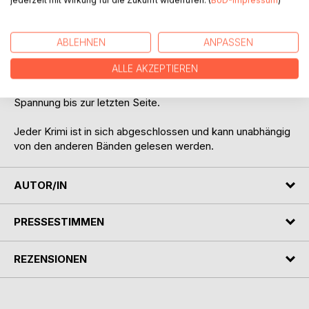
Der Auftakt zu einer spannenden neuen Küstenkrimireihe
für alle Ostseekrimifans und die, die es werden wollen.
ABLEHNEN
ANPASSEN
Endlich lässt Joyce Summer ihre Ermittler auch an
ALLE AKZEPTIEREN
deutschen Küsten los. Ihre neue Krimiserie besticht durch
die detailiert und liebevoll gezeichneten Charaktere und
Spannung bis zur letzten Seite.
Jeder Krimi ist in sich abgeschlossen und kann unabhängig
von den anderen Bänden gelesen werden.
AUTOR/IN
PRESSESTIMMEN
REZENSIONEN