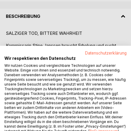
BESCHREIBUNG
SALZIGER TOD, BITTERE WAHRHEIT
Kommissarin Stine Janssen braucht Erholung und sucht
eine Auszeit bei ihrem Onkel im idyllischen Holtenau an der
Datenschutzerklärung
Ostsee. Doch als sie bei einem Helmtauchseminar auf
Wir respektieren den Datenschutz
einen Toten stößt, ist es vorbei mit der erhofften Ruhe.
Wir nutzen Cookies und vergleichbare Technologien auf unserer
Schnell wird Stine klar, dass es sich um Mord handelt.
Website. Einige von ihnen sind essenziell und technisch notwendig.
Daneben verwenden wir Analysemethoden (z. B. Cookies oder
Ist Jan, der attraktive und geheimnisvolle Ermittler aus
Fingerprints sowie serverseitiges Tracking), um zu messen, wie häufig
Südafrika, wirklich auf ihrer Seite oder verfolgt er seine
unsere Seite besucht und wie sie genutzt wird. Wir verwenden
eigenen Pläne? Zwischen der pittoresken Seebadkulisse
Trackingtechnologien zu Marketingzwecken und setzen hierzu
serverseitiges Tracking sowie auch Drittanbieter ein, wodurch ggf.
und den geheimnisvollen Tiefen der Förde entwickelt sich
geräteübergreifend Cookies, Fingerprints, Tracking-Pixel, IP-Adressen
ein gefährliches Spiel aus Intrigen und Verrat, dessen
sowie gehashte E-Mail-Adressen genutzt werden. Auf unserer Seite
Ursprünge weit in die Vergangenheit von Stines Onkel
betten wir zudem Drittinhalte von anderen Anbietern ein (Video-
Plattformen). Wir haben auf die weitere Datenverarbeitung und ein
zurückreichen.
etwaiges Tracking durch den Drittanbieter keinen Einfluss. Mit deiner
Holt ihn sein früheres Leben ein und wird er das nächste
Einstellung willigst du in die oben beschriebenen Vorgänge ein. Du
Opfer?
kannst deine Einwilligung (z. B. im Footer unter „Privacy-Einstellungen“)
jederzeit mit Wirkung für die Zukunft widerrufen. (
BoD-Impressum
)