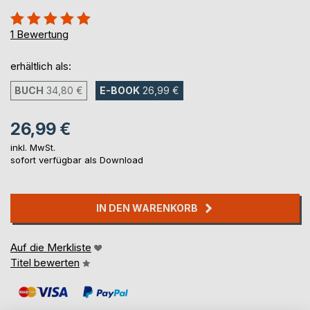
Bewertung::
100%
1
Bewertung
erhältlich als:
BUCH
34,80 €
E-BOOK
26,99 €
26,99 €
inkl. MwSt.
sofort verfügbar als Download
IN DEN WARENKORB
Auf die Merkliste
Titel bewerten