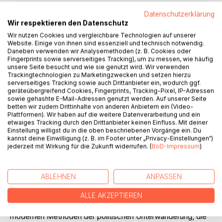
Datenschutzerklärung
Wir respektieren den Datenschutz
Wir nutzen Cookies und vergleichbare Technologien auf unserer
BESCHREIBUNG
Website. Einige von ihnen sind essenziell und technisch notwendig.
Daneben verwenden wir Analysemethoden (z. B. Cookies oder
Fingerprints sowie serverseitiges Tracking), um zu messen, wie häufig
unsere Seite besucht und wie sie genutzt wird. Wir verwenden
Wusstest du, das "Teut" ein vorchristlicher, mythologischer
Trackingtechnologien zu Marketingzwecken und setzen hierzu
Kriegsgott der Gerechtigkeit war? Wusstest du, dass eben
serverseitiges Tracking sowie auch Drittanbieter ein, wodurch ggf.
dieser Teut der Namensgeber der Deutschen war, die
geräteübergreifend Cookies, Fingerprints, Tracking-Pixel, IP-Adressen
sowie gehashte E-Mail-Adressen genutzt werden. Auf unserer Seite
Anfang des 20en Jahrhunderts noch "Teut'sche" genannt
betten wir zudem Drittinhalte von anderen Anbietern ein (Video-
wurden? Deswegen ist der Begriff "deutsch" eigentlich
Plattformen). Wir haben auf die weitere Datenverarbeitung und ein
keine Bezeichnung für eine Nationalität, sondern
etwaiges Tracking durch den Drittanbieter keinen Einfluss. Mit deiner
Einstellung willigst du in die oben beschriebenen Vorgänge ein. Du
bezeichnet die Anhänger der gerechten und weisen
kannst deine Einwilligung (z. B. im Footer unter „Privacy-Einstellungen“)
Haltung dieses Gottes Teut. Aber wusstest du, warum den
jederzeit mit Wirkung für die Zukunft widerrufen. (
BoD-Impressum
)
Teut'schen in aller Welt widerfahren ist, was ihnen
widerfahren ist?
ABLEHNEN
ANPASSEN
Nicht nur diese, sondern viele andere spannende und völlig
neue Erkenntnisse findest du in diesem Buch. Vom
ALLE AKZEPTIEREN
Wanengott Teut über die Keltenfeste, die Rauhnächte zu
modernen Methoden der politischen Unterwanderung, die