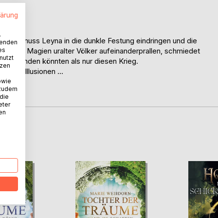
.
lärung
.
etten, muss Leyna in die dunkle Festung eindringen und die
wenden
es
pf die Magien uralter Völker aufeinanderprallen, schmiedet
nutzt
ehr beenden könnten als nur diesen Krieg.
tzen
t der Illusionen ...
owie
 zudem
 die
eter
nen
D