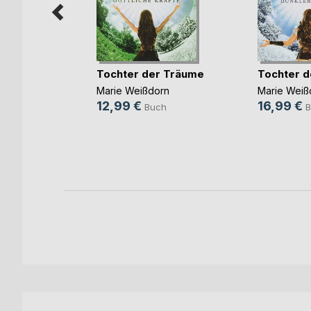
Tochter der Träume
Tochter d
session
Marie Weißdorn
Marie Weiß
12,99 €
16,99 €
Buch
B
h
ook