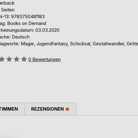
erback
 Seiten
N-13: 9783750481183
lag: Books on Demand
cheinungsdatum: 03.03.2020
ache: Deutsch
lagworte: Magie, Jugendfantasy, Schicksal, Gestaltwandler, Götte
ertung::
0
Bewertungen
TIMMEN
REZENSIONEN