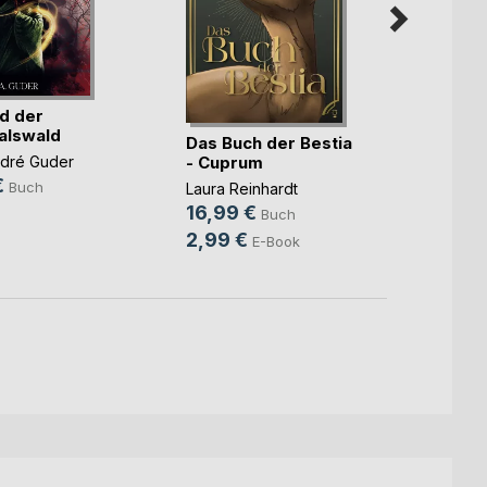
nd der
alswald
Die R
Das Buch der Bestia
Verga
- Cuprum
ndré Guder
€
Jacque
Buch
Laura Reinhardt
9,99
16,99 €
Buch
2,49
2,99 €
E-Book