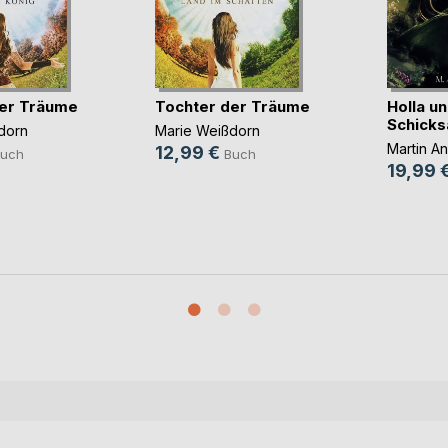
er Träume
Tochter der Träume
Holla u
Schicks
dorn
Marie Weißdorn
Martin A
12,99 €
uch
Buch
19,99 