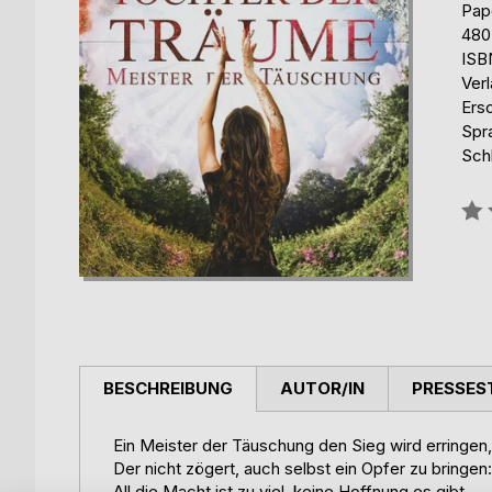
Pap
480
ISB
Ver
Ers
Spr
Sch
Bew
0%
BESCHREIBUNG
AUTOR/IN
PRESSES
Ein Meister der Täuschung den Sieg wird erringen,
Der nicht zögert, auch selbst ein Opfer zu bringen:
All die Macht ist zu viel, keine Hoffnung es gibt,