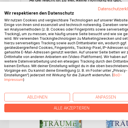
Für die, die sie geben, noch für den, der sie nimmt
Datenschutzerk
Wir respektieren den Datenschutz
Die alles entscheidende Schlacht steht bevor.
Wir nutzen Cookies und vergleichbare Technologien auf unserer Website
Um die Prophezeiung zu erfüllen und Mirandor zu r
Einige von ihnen sind essenziell und technisch notwendig. Daneben ver
wir Analysemethoden (z. B. Cookies oder Fingerprints sowie serverseitig
Götter erwecken. Doch während im erbitterten Kam
Tracking), um zu messen, wie häufig unsere Seite besucht und wie sie ge
Dranoel hinter Bogharns Mauern Pläne, die weit m
wird. Wir verwenden Trackingtechnologien zu Marketingzwecken und se
Denn Leyna gebietet nicht als Einzige über die Mach
hierzu serverseitiges Tracking sowie auch Drittanbieter ein, wodurch ggf.
geräteübergreifend Cookies, Fingerprints, Tracking-Pixel, IP-Adressen s
gehashte E-Mail-Adressen genutzt werden. Auf unserer Seite betten wir
Der letzte Band der Mirandor-Saga.
Drittinhalte von anderen Anbietern ein (Video-Plattformen). Wir haben auf
weitere Datenverarbeitung und ein etwaiges Tracking durch den Drittanbi
keinen Einfluss. Mit deiner Einstellung willigst du in die oben beschriebe
Vorgänge ein. Du kannst deine Einwilligung (z. B. im Footer unter „Privacy-
Einstellungen“) jederzeit mit Wirkung für die Zukunft widerrufen. (
BoD-
WEITERE TITEL BEI
Bo
Impressum
)
ABLEHNEN
ANPASSEN
ALLE AKZEPTIEREN