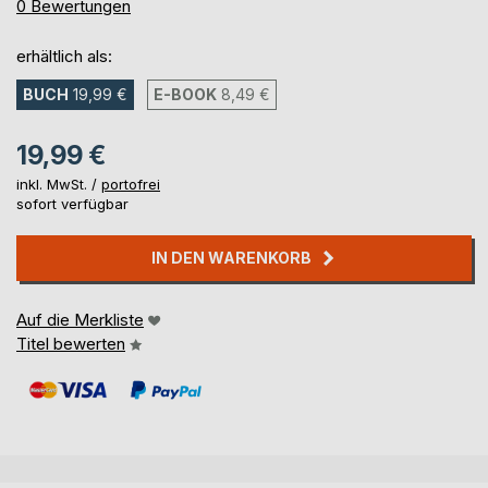
0%
0
Bewertungen
erhältlich als:
BUCH
19,99 €
E-BOOK
8,49 €
19,99 €
inkl. MwSt. /
portofrei
sofort verfügbar
IN DEN WARENKORB
Auf die Merkliste
Titel bewerten