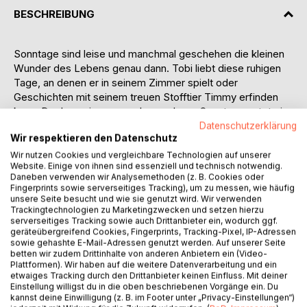
BESCHREIBUNG
Sonntage sind leise und manchmal geschehen die kleinen
Wunder des Lebens genau dann. Tobi liebt diese ruhigen
Tage, an denen er in seinem Zimmer spielt oder
Geschichten mit seinem treuen Stofftier Timmy erfinden
kann. Doch an einem ganz besonderen Sonntag wartet ein
echtes Abenteuer auf ihm: ein alter Mann, der auf einer
Datenschutzerklärung
Wir respektieren den Datenschutz
Bank im Park sitzt, mit einem grauen, wirren Bart, einem
alten Mantel und einem kleinen Spatz, der ihm überall folgt.
Wir nutzen Cookies und vergleichbare Technologien auf unserer
Website. Einige von ihnen sind essenziell und technisch notwendig.
Mama bringt jeden Sonntag eine Tasche voller Essen für
Daneben verwenden wir Analysemethoden (z. B. Cookies oder
ihn, einen alten Mann auf der Parkbank und Tobi beginnt,
Fingerprints sowie serverseitiges Tracking), um zu messen, wie häufig
neugierig zuzusehen, zu fragen und zu entdecken. Er
unsere Seite besucht und wie sie genutzt wird. Wir verwenden
Trackingtechnologien zu Marketingzwecken und setzen hierzu
erfährt, dass der Mann viel verloren hat, aber dennoch
serverseitiges Tracking sowie auch Drittanbieter ein, wodurch ggf.
Momente voller Wärme und Freundlichkeit schenken kann.
geräteübergreifend Cookies, Fingerprints, Tracking-Pixel, IP-Adressen
Durch ihre Begegnungen lernt Tobi, dass Mut,
sowie gehashte E-Mail-Adressen genutzt werden. Auf unserer Seite
betten wir zudem Drittinhalte von anderen Anbietern ein (Video-
Freundschaft und Hoffnung selbst in kleinen Gesten und
Plattformen). Wir haben auf die weitere Datenverarbeitung und ein
stillen Momenten wachsen und dass Menschen, die unser
etwaiges Tracking durch den Drittanbieter keinen Einfluss. Mit deiner
Herz berühren, auch dann weiter bei uns sind, wenn sie
Einstellung willigst du in die oben beschriebenen Vorgänge ein. Du
nicht mehr da sind.
kannst deine Einwilligung (z. B. im Footer unter „Privacy-Einstellungen“)