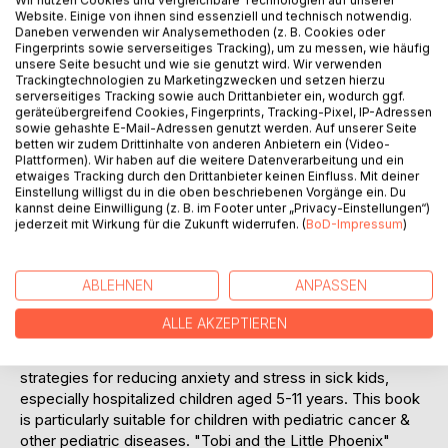
Wir nutzen Cookies und vergleichbare Technologien auf unserer
Website. Einige von ihnen sind essenziell und technisch notwendig.
Daneben verwenden wir Analysemethoden (z. B. Cookies oder
BESCHREIBUNG
Fingerprints sowie serverseitiges Tracking), um zu messen, wie häufig
unsere Seite besucht und wie sie genutzt wird. Wir verwenden
Trackingtechnologien zu Marketingzwecken und setzen hierzu
serverseitiges Tracking sowie auch Drittanbieter ein, wodurch ggf.
Tobi is a five-year old preschool kid. He loves playing
geräteübergreifend Cookies, Fingerprints, Tracking-Pixel, IP-Adressen
soccer and his little cat Mia. However, one day everything
sowie gehashte E-Mail-Adressen genutzt werden. Auf unserer Seite
betten wir zudem Drittinhalte von anderen Anbietern ein (Video-
changes. Tobi gets so sick that he has to stay at the
Plattformen). Wir haben auf die weitere Datenverarbeitung und ein
hospital to recover. He's afraid and misses his family and
etwaiges Tracking durch den Drittanbieter keinen Einfluss. Mit deiner
Mia of course. Everyday he becomes sadder and more
Einstellung willigst du in die oben beschriebenen Vorgänge ein. Du
spiritless. But one night the unbelievable happens: A little,
kannst deine Einwilligung (z. B. im Footer unter „Privacy-Einstellungen“)
jederzeit mit Wirkung für die Zukunft widerrufen. (
BoD-Impressum
)
wondrous creature appears on his bed. It shows Tobi not
only how to overcome his fears but also how to become
happier, braver and above all, healthy again.
ABLEHNEN
ANPASSEN
COURAGE, SELF-CONFIDENCE & RESILIENCE FOR SICK
ALLE AKZEPTIEREN
KIDS
Children's book for little pediatric patients with coping
strategies for reducing anxiety and stress in sick kids,
especially hospitalized children aged 5-11 years. This book
is particularly suitable for children with pediatric cancer &
other pediatric diseases. "Tobi and the Little Phoenix"