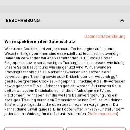
BESCHREIBUNG
Datenschutzerklärung
Fußballmanager-Spiele wie Comunio, Kickbase oder der
Wir respektieren den Datenschutz
Kicker-Manager erfreuen sich immer größerer Beliebtheit.
Sie schaffen es eine neue Spannung und Dramatik in die
Wir nutzen Cookies und vergleichbare Technologien auf unserer
Website. Einige von ihnen sind essenziell und technisch notwendig.
mittlerweile vorhersagbaren Geschehnisse der Fußball-
Daneben verwenden wir Analysemethoden (z. B. Cookies oder
Bundesliga zu bringen und bieten Freundeskreisen
Fingerprints sowie serverseitiges Tracking), um zu messen, wie häufig
gleichzeitig einen gemeinsamen Schnittpunkt bei sich
unsere Seite besucht und wie sie genutzt wird. Wir verwenden
Trackingtechnologien zu Marketingzwecken und setzen hierzu
verändernden Lebensverhältnissen und -abschnitten.
serverseitiges Tracking sowie auch Drittanbieter ein, wodurch ggf.
geräteübergreifend Cookies, Fingerprints, Tracking-Pixel, IP-Adressen
Der Autor des Tagebuchs beschreibt, wie er seine Saison
sowie gehashte E-Mail-Adressen genutzt werden. Auf unserer Seite
betten wir zudem Drittinhalte von anderen Anbietern ein (Video-
mit statistischer Arbeit akribisch vorbereitet, um nach
Plattformen). Wir haben auf die weitere Datenverarbeitung und ein
vielen Jahren erstmals zu gewinnen. Er studiert BWL, um
etwaiges Tracking durch den Drittanbieter keinen Einfluss. Mit deiner
sein neues Wissen auf das Spiel übertragen zu können und
Einstellung willigst du in die oben beschriebenen Vorgänge ein. Du
kannst deine Einwilligung (z. B. im Footer unter „Privacy-Einstellungen“)
erntet dadurch schnelle Früchte. Im Kampf von David
jederzeit mit Wirkung für die Zukunft widerrufen. (
BoD-Impressum
)
gegen Goliath durchlebt er in einer ständigen
Gefühlsachterbahn aber auch viele Rückschläge.