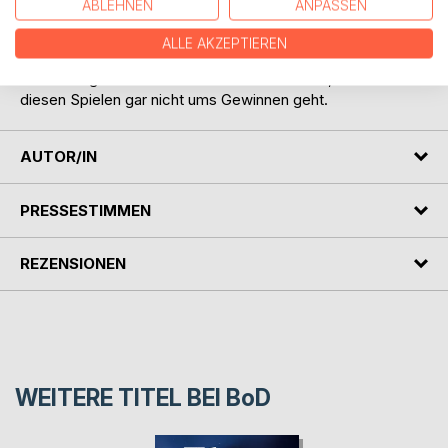
ABLEHNEN
ANPASSEN
Mit aller Verbissenheit verrät er seinen Herzensverein und
geht bis an die Grenzen des Regelwerks, um seine
ALLE AKZEPTIEREN
Freunde zu schlagen, um am letzten Spieltag vor einem
Herzschlagfinale zu stehen und festzustellen, dass es bei
diesen Spielen gar nicht ums Gewinnen geht.
AUTOR/IN
PRESSESTIMMEN
REZENSIONEN
WEITERE TITEL BEI
BoD