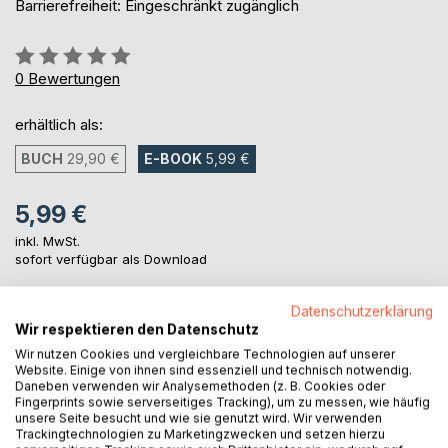
Barrierefreiheit: Eingeschränkt zugänglich
Bewertung::
0%
0
Bewertungen
erhältlich als:
BUCH
29,90 €
E-BOOK
5,99 €
5,99 €
inkl. MwSt.
sofort verfügbar als Download
Datenschutzerklärung
IN DEN WARENKORB
Wir respektieren den Datenschutz
Wir nutzen Cookies und vergleichbare Technologien auf unserer
Website. Einige von ihnen sind essenziell und technisch notwendig.
Auf die Merkliste
Daneben verwenden wir Analysemethoden (z. B. Cookies oder
Fingerprints sowie serverseitiges Tracking), um zu messen, wie häufig
Titel bewerten
unsere Seite besucht und wie sie genutzt wird. Wir verwenden
Trackingtechnologien zu Marketingzwecken und setzen hierzu