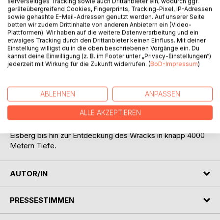
serverseitiges Tracking sowie auch Drittanbieter ein, wodurch ggf.
geräteübergreifend Cookies, Fingerprints, Tracking-Pixel, IP-Adressen
sowie gehashte E-Mail-Adressen genutzt werden. Auf unserer Seite
betten wir zudem Drittinhalte von anderen Anbietern ein (Video-
Plattformen). Wir haben auf die weitere Datenverarbeitung und ein
etwaiges Tracking durch den Drittanbieter keinen Einfluss. Mit deiner
Einstellung willigst du in die oben beschriebenen Vorgänge ein. Du
BESCHREIBUNG
kannst deine Einwilligung (z. B. im Footer unter „Privacy-Einstellungen“)
jederzeit mit Wirkung für die Zukunft widerrufen. (
BoD-Impressum
)
Der legendäre Luxusliner RMS Titanic versank am 15.April
1912 um 2.20 Uhr im eisigen Nordatlantik und riss über 1500
ABLEHNEN
ANPASSEN
Menschen in den Tod. Dieses Buch erzählt die vollständige
ALLE AKZEPTIEREN
Geschichte der Titanic, beginnend bei ihrem Bau, der
Jungfernfahrt mit der folgenschweren Kollision mit einem
Eisberg bis hin zur Entdeckung des Wracks in knapp 4000
Metern Tiefe.
AUTOR/IN
PRESSESTIMMEN