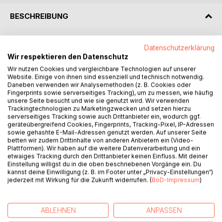
BESCHREIBUNG
ZEIT, DEN ULTIMATIVEN KRIEG ZU ENTFESSELN!
Datenschutzerklärung
"Oh Götter!
Wir respektieren den Datenschutz
So stehn wir hier im Kriegesrausch
Wir nutzen Cookies und vergleichbare Technologien auf unserer
und morden uns,
Website. Einige von ihnen sind essenziell und technisch notwendig.
Daneben verwenden wir Analysemethoden (z. B. Cookies oder
um grausamst Götter Todesdurst
Fingerprints sowie serverseitiges Tracking), um zu messen, wie häufig
ein weitres schrecklich Mal zu stillen."
unsere Seite besucht und wie sie genutzt wird. Wir verwenden
IKAS
Trackingtechnologien zu Marketingzwecken und setzen hierzu
serverseitiges Tracking sowie auch Drittanbieter ein, wodurch ggf.
Thrakischer Heerführer
geräteübergreifend Cookies, Fingerprints, Tracking-Pixel, IP-Adressen
sowie gehashte E-Mail-Adressen genutzt werden. Auf unserer Seite
Was als siegreiche Schlacht beginnt, endet für den
betten wir zudem Drittinhalte von anderen Anbietern ein (Video-
thrakischen Heerführer Ikas im Tartarus. Sein Spott gegen
Plattformen). Wir haben auf die weitere Datenverarbeitung und ein
etwaiges Tracking durch den Drittanbieter keinen Einfluss. Mit deiner
die Götter ist es, der den Göttervater selbst auf den Plan
Einstellung willigst du in die oben beschriebenen Vorgänge ein. Du
ruft.
kannst deine Einwilligung (z. B. im Footer unter „Privacy-Einstellungen“)
In den finsteren Klüften angekommen, wird Ikas zum
jederzeit mit Wirkung für die Zukunft widerrufen. (
BoD-Impressum
)
Spielball uralter Mächte. Uralter Mächte, die noch eine
Rechnung miteinander zu begleichen haben.
ABLEHNEN
ANPASSEN
Doch Rache und Intrige führen zu etwas, das keine der
involvierten Mächte vorhergesehen hat: