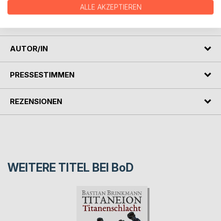
ALLE AKZEPTIEREN
Zur Geburt einer Bestie, vor deren Wut sich selbst Titanen
in Acht nehmen müssen...
AUTOR/IN
PRESSESTIMMEN
REZENSIONEN
WEITERE TITEL BEI
BoD