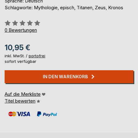
Sprache: Deutsch
Schlagworte: Mythologie, episch, Titanen, Zeus, Kronos
Bewertung::
0%
0
Bewertungen
10,95 €
inkl. MwSt. /
portofrei
sofort verfügbar
IN DEN WARENKORB
Auf die Merkliste
Titel bewerten