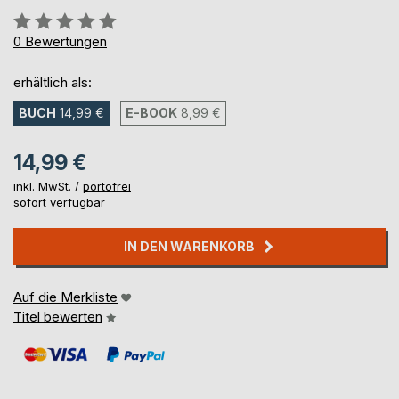
Bewertung::
0%
0
Bewertungen
erhältlich als:
BUCH
14,99 €
E-BOOK
8,99 €
14,99 €
inkl. MwSt. /
portofrei
sofort verfügbar
IN DEN WARENKORB
Auf die Merkliste
Titel bewerten