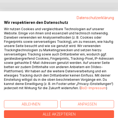
BESCHREIBUNG
Datenschutzerklärung
Wir respektieren den Datenschutz
Wir nutzen Cookies und vergleichbare Technologien auf unserer
Tini turnt und rennt und läuft und hüpft - schon immer, den
Website. Einige von ihnen sind essenziell und technisch notwendig.
ganzen Tag. Nach ihrem Umzug von der Großstadt in ein
Daneben verwenden wir Analysemethoden (z. B. Cookies oder
Fingerprints sowie serverseitiges Tracking), um zu messen, wie häufig
nahegelegenes Dorf ist alles neu, doch sie findet mit Lisa
unsere Seite besucht und wie sie genutzt wird. Wir verwenden
und Kalle schnell zwei neue Freunde. Die drei verbringen
Trackingtechnologien zu Marketingzwecken und setzen hierzu
viel Zeit miteinander und bald wird klar, dass Lisa und Tini
serverseitiges Tracking sowie auch Drittanbieter ein, wodurch ggf.
tolle Turnerinnen sind. Als Lisa schließlich Tini von ihrer
geräteübergreifend Cookies, Fingerprints, Tracking-Pixel, IP-Adressen
sowie gehashte E-Mail-Adressen genutzt werden. Auf unserer Seite
Turngruppe vorschwärmt, gibt es für Tini kein Halten mehr:
betten wir zudem Drittinhalte von anderen Anbietern ein (Video-
Sie will unbedingt bei den "Turnsternchen" dabei sein. Für
Plattformen). Wir haben auf die weitere Datenverarbeitung und ein
Tini beginnt eine spannende Zeit, in der sie nicht nur
etwaiges Tracking durch den Drittanbieter keinen Einfluss. Mit deiner
Einstellung willigst du in die oben beschriebenen Vorgänge ein. Du
Handstand, Rad und Flickflack kennenlernt. Aber reicht die
kannst deine Einwilligung (z. B. im Footer unter „Privacy-Einstellungen“)
kurze Zeit bis zu ihrem ersten Wettkampf? Außerhalb der
jederzeit mit Wirkung für die Zukunft widerrufen. (
BoD-Impressum
)
Sporthalle muss sich Tini gegen zwei größere Jungs
behaupten und steht plötzlich im Mittelpunkt einer
polizeilichen Untersuchung. Und wer ist eigentlich der
ABLEHNEN
ANPASSEN
Junge mit dem neongrünen Fahrradhelm?
ALLE AKZEPTIEREN