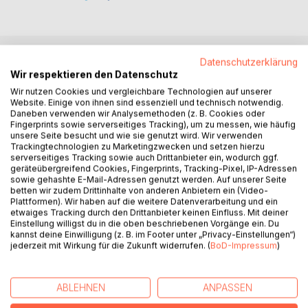
Datenschutzerklärung
BESCHREIBUNG
Wir respektieren den Datenschutz
Wir nutzen Cookies und vergleichbare Technologien auf unserer
Website. Einige von ihnen sind essenziell und technisch notwendig.
Seit der Nacht in der Villa hat sich einiges verändert.
Daneben verwenden wir Analysemethoden (z. B. Cookies oder
Ramons Visionen sind wieder zurück und dieses Mal noch
Fingerprints sowie serverseitiges Tracking), um zu messen, wie häufig
unsere Seite besucht und wie sie genutzt wird. Wir verwenden
unkontrollierbarer als jemals zuvor. Er ist also wieder ganz
Trackingtechnologien zu Marketingzwecken und setzen hierzu
am Anfang angekommen und leidet psychisch stark unter
serverseitiges Tracking sowie auch Drittanbieter ein, wodurch ggf.
dem plötzlichen Kontrollverlust.
geräteübergreifend Cookies, Fingerprints, Tracking-Pixel, IP-Adressen
sowie gehashte E-Mail-Adressen genutzt werden. Auf unserer Seite
betten wir zudem Drittinhalte von anderen Anbietern ein (Video-
Während er und Tim alles dafür tun, um Luna vor dem
Plattformen). Wir haben auf die weitere Datenverarbeitung und ein
sicheren Tod zu bewahren, muss sich diese mit ganz
etwaiges Tracking durch den Drittanbieter keinen Einfluss. Mit deiner
Einstellung willigst du in die oben beschriebenen Vorgänge ein. Du
anderen Problemen herumschlagen. In ihrem Jahrgang ist
kannst deine Einwilligung (z. B. im Footer unter „Privacy-Einstellungen“)
ein neuer Schüler aufgetaucht, doch dieser ist kein
jederzeit mit Wirkung für die Zukunft widerrufen. (
BoD-Impressum
)
Unbekannter.
Und dann waren da noch die letzten Worte der Magier, die
ABLEHNEN
ANPASSEN
androhten, dass diese wiederkommen würden und erst