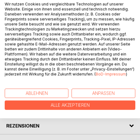
BESCHREIBUNG
Wir nutzen Cookies und vergleichbare Technologien auf unserer
Website. Einige von ihnen sind essenziell und technisch notwendig.
Daneben verwenden wir Analysemethoden (z. B. Cookies oder
Fingerprints sowie serverseitiges Tracking), um zu messen, wie häufig
Meine Notenalben sind illustrierte Liedersammlungen. Wie
unsere Seite besucht und wie sie genutzt wird. Wir verwenden
eine Mischung aus Poesiealbum und Fotoalbum verbinden
Trackingtechnologien zu Marketingzwecken und setzen hierzu
serverseitiges Tracking sowie auch Drittanbieter ein, wodurch ggf.
sie spanische und deutsche Liedtexte alter Volkslieder mit
geräteübergreifend Cookies, Fingerprints, Tracking-Pixel, IP-Adressen
stimmungsvollen Fotos. Jedes Heft ist einem bestimmten
sowie gehashte E-Mail-Adressen genutzt werden. Auf unserer Seite
Thema gewidmet, das sowohl in den Abbildungen als auch
betten wir zudem Drittinhalte von anderen Anbietern ein (Video-
Plattformen). Wir haben auf die weitere Datenverarbeitung und ein
in den Texten erscheint. Die Melodien sind für Instrumente
etwaiges Tracking durch den Drittanbieter keinen Einfluss. Mit deiner
und Gesang in Notenschrift wiedergegeben und mit
Einstellung willigst du in die oben beschriebenen Vorgänge ein. Du
Akkordsymbolen für Gitarristen versehen. Ergänzende
kannst deine Einwilligung (z. B. im Footer unter „Privacy-Einstellungen“)
Spielhinweise erleichtern das Einüben der Stücke.
jederzeit mit Wirkung für die Zukunft widerrufen. (
BoD-Impressum
)
AUTOR/IN
ABLEHNEN
ANPASSEN
ALLE AKZEPTIEREN
PRESSESTIMMEN
REZENSIONEN