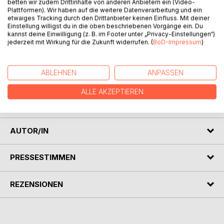
betten wir zudem Drittinhalte von anderen Anbietern ein (Video-
Plattformen). Wir haben auf die weitere Datenverarbeitung und ein
etwaiges Tracking durch den Drittanbieter keinen Einfluss. Mit deiner
Einstellung willigst du in die oben beschriebenen Vorgänge ein. Du
kannst deine Einwilligung (z. B. im Footer unter „Privacy-Einstellungen“)
BESCHREIBUNG
jederzeit mit Wirkung für die Zukunft widerrufen. (
BoD-Impressum
)
Von A - Z, von Alderode bis zum Zabre, nicht ganz ernst zu
ABLEHNEN
ANPASSEN
nehmende Gedichte, begleitet von kurzen Geschichten aus
dem fast wahren Leben der Autoren, aufgelockert durch
ALLE AKZEPTIEREN
bunte Illustrationen.
AUTOR/IN
PRESSESTIMMEN
REZENSIONEN