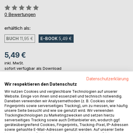
Bewertung::
0%
0
Bewertungen
erhältlich als:
BUCH
11,95 €
E-BOOK
5,49 €
5,49 €
inkl. MwSt.
sofort verfügbar als Download
Datenschutzerklärung
Wir respektieren den Datenschutz
IN DEN WARENKORB
Wir nutzen Cookies und vergleichbare Technologien auf unserer
Website. Einige von ihnen sind essenziell und technisch notwendig.
Daneben verwenden wir Analysemethoden (z. B. Cookies oder
Auf die Merkliste
Fingerprints sowie serverseitiges Tracking), um zu messen, wie häufig
unsere Seite besucht und wie sie genutzt wird. Wir verwenden
Titel bewerten
Trackingtechnologien zu Marketingzwecken und setzen hierzu
serverseitiges Tracking sowie auch Drittanbieter ein, wodurch ggf.
geräteübergreifend Cookies, Fingerprints, Tracking-Pixel, IP-Adressen
sowie gehashte E-Mail-Adressen genutzt werden. Auf unserer Seite