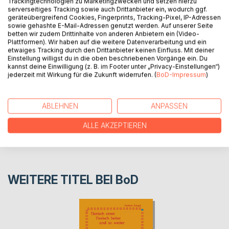
Trackingtechnologien zu Marketingzwecken und setzen hierzu
wirklichkeitsnahen Geschichten zu unterhalten, aber immer
serverseitiges Tracking sowie auch Drittanbieter ein, wodurch ggf.
mit dem Ziel der bestmöglichen Nachbarschaft von
geräteübergreifend Cookies, Fingerprints, Tracking-Pixel, IP-Adressen
sowie gehashte E-Mail-Adressen genutzt werden. Auf unserer Seite
Mensch und Tier.
betten wir zudem Drittinhalte von anderen Anbietern ein (Video-
Plattformen). Wir haben auf die weitere Datenverarbeitung und ein
etwaiges Tracking durch den Drittanbieter keinen Einfluss. Mit deiner
AUTOR/IN
Einstellung willigst du in die oben beschriebenen Vorgänge ein. Du
kannst deine Einwilligung (z. B. im Footer unter „Privacy-Einstellungen“)
jederzeit mit Wirkung für die Zukunft widerrufen. (
BoD-Impressum
)
PRESSESTIMMEN
ABLEHNEN
ANPASSEN
REZENSIONEN
ALLE AKZEPTIEREN
WEITERE TITEL BEI
BoD