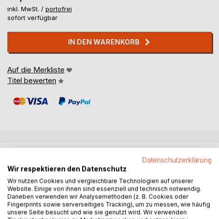
inkl. MwSt. /
portofrei
sofort verfügbar
IN DEN WARENKORB
Auf die Merkliste
Titel bewerten
BESCHREIBUNG
Datenschutzerklärung
Wir respektieren den Datenschutz
Wir nutzen Cookies und vergleichbare Technologien auf unserer
Ein Musiker, der zusammen mit vielen Tieren
Website. Einige von ihnen sind essenziell und technisch notwendig.
aufgewachsen ist, greift hier zur Feder, um in Reimform
Daneben verwenden wir Analysemethoden (z. B. Cookies oder
Tierliebe zu wecken, tierbezogene Ordnungen zu
Fingerprints sowie serverseitiges Tracking), um zu messen, wie häufig
unsere Seite besucht und wie sie genutzt wird. Wir verwenden
hinterfragen und den Leser mit teils phantastischen, teils