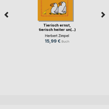
Tierisch ernst,
tierisch heiter un(...)
Herbert Zimpel
15,99 €
Buch