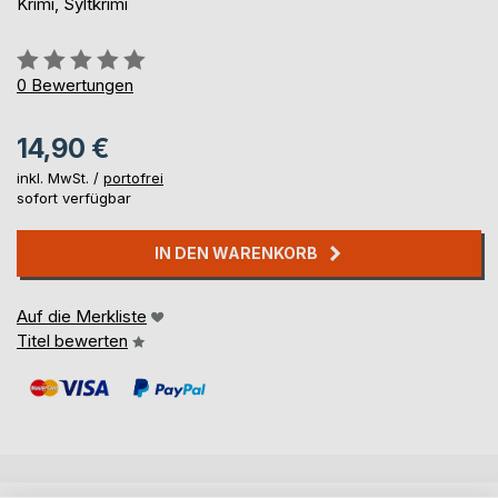
Krimi, Syltkrimi
Bewertung::
0%
0
Bewertungen
14,90 €
inkl. MwSt. /
portofrei
sofort verfügbar
IN DEN WARENKORB
Auf die Merkliste
Titel bewerten