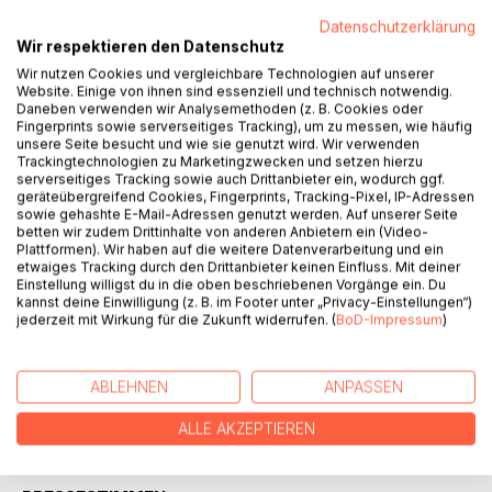
BESCHREIBUNG
Datenschutzerklärung
Wir respektieren den Datenschutz
Wir nutzen Cookies und vergleichbare Technologien auf unserer
Büsum im Sommer: Fischbrötchen, Strandspaziergänge,
Website. Einige von ihnen sind essenziell und technisch notwendig.
Badespaß - und ein Toter im Fischkutter.
Daneben verwenden wir Analysemethoden (z. B. Cookies oder
Fingerprints sowie serverseitiges Tracking), um zu messen, wie häufig
---
unsere Seite besucht und wie sie genutzt wird. Wir verwenden
Trackingtechnologien zu Marketingzwecken und setzen hierzu
serverseitiges Tracking sowie auch Drittanbieter ein, wodurch ggf.
Als der Krabbenfischer Lars Petersen eines Morgens tot
geräteübergreifend Cookies, Fingerprints, Tracking-Pixel, IP-Adressen
auf seinem Kutter gefunden wird, stoßen die Ermittler Birte
sowie gehashte E-Mail-Adressen genutzt werden. Auf unserer Seite
betten wir zudem Drittinhalte von anderen Anbietern ein (Video-
Lohse und Rainer Speckmann auf eine Mauer des
Plattformen). Wir haben auf die weitere Datenverarbeitung und ein
Schweigens. Die Fischer reden nicht. Die Hafenarbeiter
etwaiges Tracking durch den Drittanbieter keinen Einfluss. Mit deiner
schon gar nicht. Und keiner will etwas gesehen haben.
Einstellung willigst du in die oben beschriebenen Vorgänge ein. Du
kannst deine Einwilligung (z. B. im Footer unter „Privacy-Einstellungen“)
Als dann wenig später auch noch Petersens junger
jederzeit mit Wirkung für die Zukunft widerrufen. (
BoD-Impressum
)
Matrose tot aus der Nordsee gefischt wird, ist klar, dass im
Hafen von Büsum eigene Gesetze herrschen - und wer sie
bricht, zahlt mit seinem Leben.
ABLEHNEN
ANPASSEN
ALLE AKZEPTIEREN
AUTOR/IN