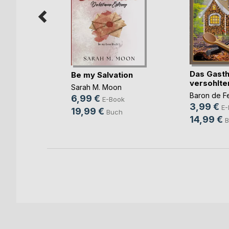
ermitteln
Das Gasth
Be my Salvation
,
Rodrigo
versohlte
Sarah M. Moon
Baron de F
ok
6,99 €
E-Book
3,99 €
E-
h
19,99 €
Buch
14,99 €
B