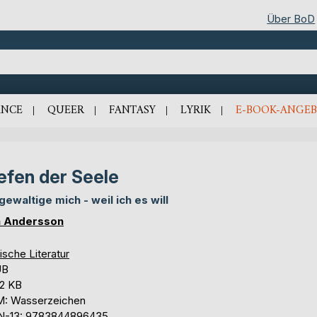
Über BoD
NCE
QUEER
FANTASY
LYRIK
E-BOOK-ANGEB
efen der Seele
gewaltige mich - weil ich es will
 Andersson
ische Literatur
UB
,2 KB
: Wasserzeichen
N-13: 9783844896435