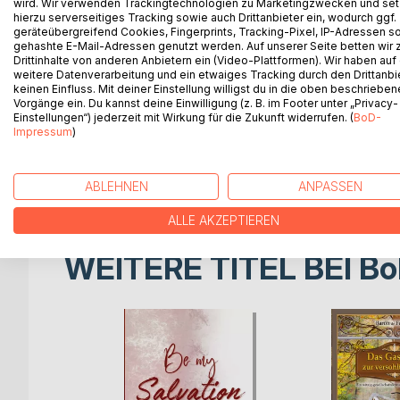
wird. Wir verwenden Trackingtechnologien zu Marketingzwecken und se
hierzu serverseitiges Tracking sowie auch Drittanbieter ein, wodurch ggf.
Kaum eine andere Art des Rollenspiels lässt den
geräteübergreifend Cookies, Fingerprints, Tracking-Pixel, IP-Adressen s
gehashte E-Mail-Adressen genutzt werden. Auf unserer Seite betten wir
Realität so schmal werden wie diese. Gleichzeitig
Drittinhalte von anderen Anbietern ein (Video-Plattformen). Wir haben auf
Verbundenheit, die einzigartig ist.
weitere Datenverarbeitung und ein etwaiges Tracking durch den Drittanbi
keinen Einfluss. Mit deiner Einstellung willigst du in die oben beschriebe
Vorgänge ein. Du kannst deine Einwilligung (z. B. im Footer unter „Privacy-
Es geht um für den Moment wahr gewordene pure 
Einstellungen“) jederzeit mit Wirkung für die Zukunft widerrufen. (
BoD-
Verlangen und auch die Lust an der Wehrlosigkei
Impressum
)
Ein Augenblick von Sehnsucht und absolutem Verlan
9 erotische Episoden auf dem schmalen Grat zwi
ABLEHNEN
ANPASSEN
ALLE AKZEPTIEREN
WEITERE TITEL BEI
Bo