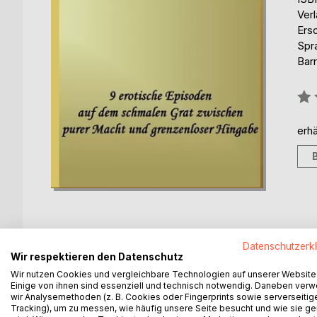
Ver
Ers
Spr
Barr
Bew
0%
erhä
Datenschutzerk
Wir respektieren den Datenschutz
BESCHREIBUNG
AUTOR/IN
PRESSES
Wir nutzen Cookies und vergleichbare Technologien auf unserer Website
Einige von ihnen sind essenziell und technisch notwendig. Daneben ver
Der Wunsch nach der eigenen Vergewaltigung. Kaum 
wir Analysemethoden (z. B. Cookies oder Fingerprints sowie serverseitig
Tracking), um zu messen, wie häufig unsere Seite besucht und wie sie ge
gleichzeitig sinnliche Inspiration und Sehnsucht vie