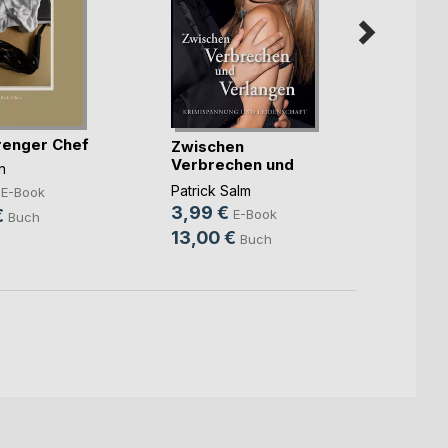
renger Chef
Zwischen
Geme
Verbrechen und
unans
n
Verlangen
Erotis
Patrick Salm
Sylvia
E-Book
3,99 €
9,99
€
E-Book
Buch
13,00 €
24,9
Buch