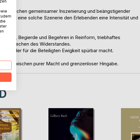
tzen
 Grat zwischen gemeinsamer Inszenierung und beängstigender
owie
 zudem
 schenkt eine solche Szenerie den Erlebenden eine Intensität und
 die
eter
nen
Macht, Begierde und Begehren in Reinform, triebhaftes
t & am Brechen des Widerstandes.
gen, der für die Beteiligten Ewigkeit spürbar macht.
schen zwischen purer Macht und grenzenloser Hingabe.
D