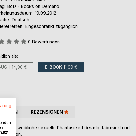
lag: BoD - Books on Demand
cheinungsdatum: 19.09.2012
ache: Deutsch
ierefreiheit: Eingeschränkt zugänglich
ertung::
0
Bewertungen
ltlich als:
BUCH
14,90 €
E-BOOK
11,99 €
lärung
TIMMEN
REZENSIONEN
.
wenden
eine weibliche sexuelle Phantasie ist derartig tabuisiert und
es
nutzt
ler Frauen.