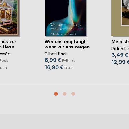
aus zur
Wer uns empfängt,
Mein st
n Hexe
wenn wir uns zeigen
Rick Vilai
essée
Gilbert Bach
3,49 €
6,99 €
Book
E-Book
12,99 
16,90 €
uch
Buch