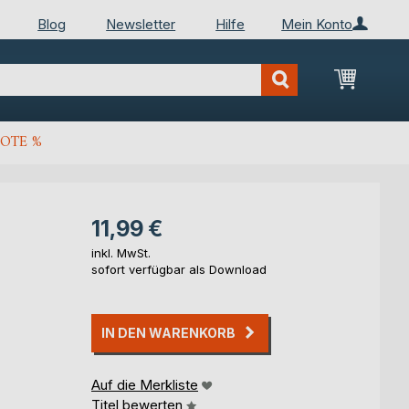
Blog
Newsletter
Hilfe
Mein Konto
Mein Wa
OTE %
11,99 €
inkl. MwSt.
sofort verfügbar als Download
IN DEN WARENKORB
Auf die Merkliste
Titel bewerten