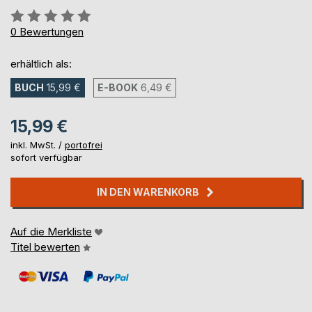
Bewertung::
0%
0
Bewertungen
erhältlich als:
BUCH
15,99 €
E-BOOK
6,49 €
15,99 €
inkl. MwSt. /
portofrei
sofort verfügbar
IN DEN WARENKORB
Auf die Merkliste
Titel bewerten