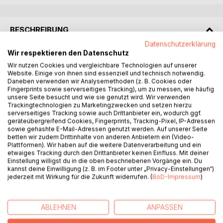
BESCHREIBUNG
Datenschutzerklärung
Wir respektieren den Datenschutz
JEDER KENNT SEIN GESICHT, JEDER KENNT SEINEN
Wir nutzen Cookies und vergleichbare Technologien auf unserer
NAMEN UND TROTZDEM WEIß NIEMAND WER ER
Website. Einige von ihnen sind essenziell und technisch notwendig.
WIRKLICH IST.
Daneben verwenden wir Analysemethoden (z. B. Cookies oder
Fingerprints sowie serverseitiges Tracking), um zu messen, wie häufig
unsere Seite besucht und wie sie genutzt wird. Wir verwenden
Nur ich weiß, wer er wirklich ist.
Trackingtechnologien zu Marketingzwecken und setzen hierzu
Und nur er weiß, wer ich wirklich bin.
serverseitiges Tracking sowie auch Drittanbieter ein, wodurch ggf.
Er kennt alle meine Geheimnisse.
geräteübergreifend Cookies, Fingerprints, Tracking-Pixel, IP-Adressen
sowie gehashte E-Mail-Adressen genutzt werden. Auf unserer Seite
Und er ist der Einzige, der diese besondere Wirkung auf
betten wir zudem Drittinhalte von anderen Anbietern ein (Video-
mich hat.
Plattformen). Wir haben auf die weitere Datenverarbeitung und ein
Massimo Santoro ist mein bester Freund und ich bin mit
etwaiges Tracking durch den Drittanbieter keinen Einfluss. Mit deiner
Einstellung willigst du in die oben beschriebenen Vorgänge ein. Du
ihm aufgewachsen.
kannst deine Einwilligung (z. B. im Footer unter „Privacy-Einstellungen“)
Er ist der zukünftige Capo di Capi der
jederzeit mit Wirkung für die Zukunft widerrufen. (
BoD-Impressum
)
italienischen Mafia und ich möchte für immer an seiner
Seite bleiben. Aber dieser
Wunsch scheint bald ein Ende zu haben.
ABLEHNEN
ANPASSEN
Alle sagen mir, dass er tot ist, nur mein Herz behauptet das