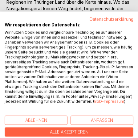
Regionen im Thüringer Land über die Karte hinaus. Wo das
Navigationsgerät keinen Weg findet, beginnen wir.In der
Natur haben wir die Seele fliegen lassen und Geschichte an
Datenschutzerklärung
Orten begriffen, an denen sie geschehen ist. Kunstwerke
Wir respektieren den Datenschutz
haben wir uns ganz persönlich angeeignet. Jenseits
Wir nutzen Cookies und vergleichbare Technologien auf unserer
touristischer Wege tauchten wir in Erinnerung und
Website. Einige von ihnen sind essenziell und technisch notwendig.
verweilten, wo die Nachwendezeit Narben hinterlassen hat.
Daneben verwenden wir Analysemethoden (z. B. Cookies oder
Wir spürten Veränderung nach und hörten Menschen zu,
Fingerprints sowie serverseitiges Tracking), um zu messen, wie häufig
unsere Seite besucht und wie sie genutzt wird. Wir verwenden
die wir gezielt angesprochen oder zufällig getroffen haben.
Trackingtechnologien zu Marketingzwecken und setzen hierzu
Entstanden ist ein Gesellschaftsmosaik aus
serverseitiges Tracking sowie auch Drittanbieter ein, wodurch ggf.
Momentaufnahmen, Eindrücken und Episoden.Der
geräteübergreifend Cookies, Fingerprints, Tracking-Pixel, IP-Adressen
sowie gehashte E-Mail-Adressen genutzt werden. Auf unserer Seite
Siedlungsplatz des Urmenschen in Bilzingsleben lockte uns
betten wir zudem Drittinhalte von anderen Anbietern ein (Video-
ebenso an wie die Germanenburg in Westgreußen, das
Plattformen). Wir haben auf die weitere Datenverarbeitung und ein
Opfermoor in Niederdorla und das Königsland von Tilleda
etwaiges Tracking durch den Drittanbieter keinen Einfluss. Mit deiner
Einstellung willigst du in die oben beschriebenen Vorgänge ein. Du
bis Memleben. An Bauernkriegsorten haben wir neue
kannst deine Einwilligung (z. B. im Footer unter „Privacy-Einstellungen“)
Sichten gewonnen.
jederzeit mit Wirkung für die Zukunft widerrufen. (
BoD-Impressum
)
AUTOR/IN
ABLEHNEN
ANPASSEN
ALLE AKZEPTIEREN
PRESSESTIMMEN