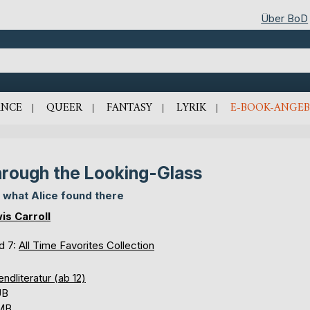
Über BoD
NCE
QUEER
FANTASY
LYRIK
E-BOOK-ANGEB
rough the Looking-Glass
 what Alice found there
is Carroll
d 7:
All Time Favorites Collection
ndliteratur (ab 12)
UB
 MB