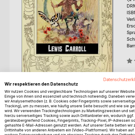
DRM
ISB
Ver
Ers
Spr
Schl
Barr
Bew
0%
Datenschutzerk
Wir respektieren den Datenschutz
Wir nutzen Cookies und vergleichbare Technologien auf unserer Website
Einige von ihnen sind essenziell und technisch notwendig. Daneben ver
wir Analysemethoden (z. B. Cookies oder Fingerprints sowie serverseitig
Tracking), um zu messen, wie häufig unsere Seite besucht und wie sie ge
wird. Wir verwenden Trackingtechnologien zu Marketingzwecken und se
BESCHREIBUNG
AUTOR/IN
PRESSES
hierzu serverseitiges Tracking sowie auch Drittanbieter ein, wodurch ggf.
geräteübergreifend Cookies, Fingerprints, Tracking-Pixel, IP-Adressen s
gehashte E-Mail-Adressen genutzt werden. Auf unserer Seite betten wir
The Story of "Through the Looking-Glass" is set s
Drittinhalte von anderen Anbietern ein (Video-Plattformen). Wir haben auf
Wonderland". Again the curious little girl enters a 
weitere Datenverarbeitung und ein etwaiges Tracking durch den Drittanbi