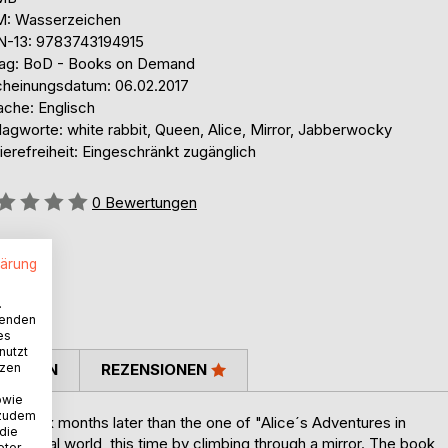
: Wasserzeichen
N-13: 9783743194915
lag: BoD - Books on Demand
cheinungsdatum: 06.02.2017
ache: Englisch
agworte: white rabbit, Queen, Alice, Mirror, Jabberwocky
ierefreiheit: Eingeschränkt zugänglich
ertung::
0
Bewertungen
lärung
.
wenden
es
nutzt
tzen
TIMMEN
REZENSIONEN
owie
 zudem
ome six months later than the one of "Alice´s Adventures in
 die
fantastical world, this time by climbing through a mirror. The book
eter