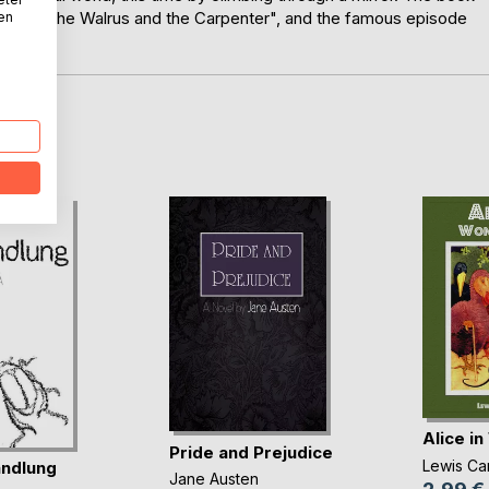
" or "The Walrus and the Carpenter", and the famous episode
nen
D
Alice i
Pride and Prejudice
Lewis Car
ndlung
Jane Austen