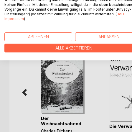
includes such well-known verses as "Jabberwocky
keinen Einfluss. Mit deiner Einstellung willigst du in die oben beschriebe
Vorgänge ein. Du kannst deine Einwilligung (z. B. im Footer unter „Privacy-
involving Tweedledum and Tweedledee.
Einstellungen“) jederzeit mit Wirkung für die Zukunft widerrufen. (
BoD-
Impressum
)
WEITERE TITEL BEI
Bo
ABLEHNEN
ANPASSEN
ALLE AKZEPTIEREN
Der
Weihnachtsabend
Die Verwa
Charles Dickens