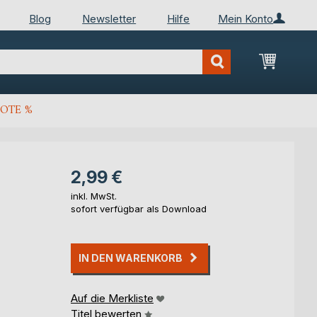
Blog
Newsletter
Hilfe
Mein Konto
Mein Wa
OTE %
2,99 €
inkl. MwSt.
sofort verfügbar als Download
IN DEN WARENKORB
Auf die Merkliste
Titel bewerten