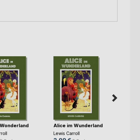
n Wonderland
Alice im Wunderland
roll
Lewis Carroll
A Chr