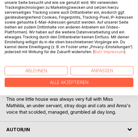
unsere Seite besucht und wie sie genutzt wird. Wir verwenden
Trackingtechnologien zu Marketingzwecken und setzen hierzu
serverseitiges Tracking sowie auch Drittanbieter ein, wodurch ggf.
Lindheims was Anna's favorite store, for there they had
geräteübergreifend Cookies, Fingerprints, Tracking-Pixel, IP-Adressen
bargain days, when flour and sugar were sold for a quarter
sowie gehashte E-Mail-Adressen genutzt werden. Auf unserer Seite
betten wir zudem Drittinhalte von anderen Anbietern ein (Video-
of a cent less for a pound, and there the heads of the
Plattformen). Wir haben auf die weitere Datenverarbeitung und ein
departments were all her friends and always managed to
etwaiges Tracking durch den Drittanbieter keinen Einfluss. Mit deiner
give her the bargain prices, even on other days.
Einstellung willigst du in die oben beschriebenen Vorgänge ein. Du
Anna led an arduous and troubled life.
kannst deine Einwilligung (z. B. im Footer unter „Privacy-Einstellungen“)
jederzeit mit Wirkung für die Zukunft widerrufen. (
BoD-Impressum
)
Anna managed the whole little house for Miss Mathilda. It
was a funny little house, one of a whole row of all the same
kind that made a close pile like a row of dominoes that a
ABLEHNEN
ANPASSEN
child knocks over, for they were built along a street which
at this point came down a steep hill. They were funny little
ALLE AKZEPTIEREN
houses, two stories high, with red brick fronts and long
white steps.
This one little house was always very full with Miss
Mathilda, an under servant, stray dogs and cats and Anna's
voice that scolded, managed, grumbled all day long.
AUTOR/IN