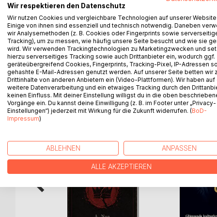
Wir respektieren den Datenschutz
Wir nutzen Cookies und vergleichbare Technologien auf unserer Website
Auf zwei Ausführungen möchte ich besonders hinw
Einige von ihnen sind essenziell und technisch notwendig. Daneben ver
Georg Tönnemann SJ und seine Zeit bei Kaiser Karl
wir Analysemethoden (z. B. Cookies oder Fingerprints sowie serverseitig
die Hansestadt Warburg, das Kloster Hardehausen o
Tracking), um zu messen, wie häufig unsere Seite besucht und wie sie ge
wird. Wir verwenden Trackingtechnologien zu Marketingzwecken und se
unter welchen Bedingungen die Menschen in den 
hierzu serverseitiges Tracking sowie auch Drittanbieter ein, wodurch ggf.
geräteübergreifend Cookies, Fingerprints, Tracking-Pixel, IP-Adressen s
gehashte E-Mail-Adressen genutzt werden. Auf unserer Seite betten wir
Drittinhalte von anderen Anbietern ein (Video-Plattformen). Wir haben auf
weitere Datenverarbeitung und ein etwaiges Tracking durch den Drittanbi
WEITERE TITEL BEI
Bo
keinen Einfluss. Mit deiner Einstellung willigst du in die oben beschriebe
Vorgänge ein. Du kannst deine Einwilligung (z. B. im Footer unter „Privacy-
Einstellungen“) jederzeit mit Wirkung für die Zukunft widerrufen. (
BoD-
Impressum
)
ABLEHNEN
ANPASSEN
ALLE AKZEPTIEREN