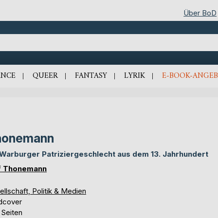
Über BoD
NCE
QUEER
FANTASY
LYRIK
E-BOOK-ANGEB
honemann
 Warburger Patriziergeschlecht aus dem 13. Jahrhundert
f Thonemann
llschaft, Politik & Medien
dcover
 Seiten