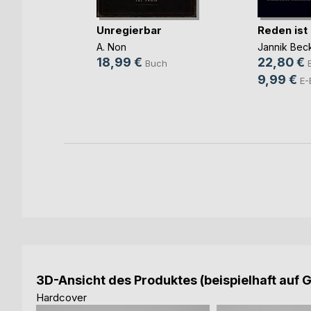
Unregierbar
Reden ist
ift zum
 Di(...)
A. Non
Jannik Bec
(Hrsg.)
18,99 €
22,80 €
Buch
9,99 €
h
E-
ok
3D-Ansicht des Produktes (beispielhaft auf 
Hardcover