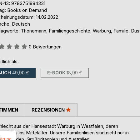
N-13: 9783751984331
lag: Books on Demand
cheinungsdatum: 14.02.2022
ache: Deutsch
lagworte: Thonemann, Familiengeschichte, Warburg, Familie, Düs
ertung::
0
Bewertungen
ltlich als:
BUCH
49,90 €
E-BOOK
18,99 €
TIMMEN
REZENSIONEN
chlecht aus der Hansestadt Warburg in Westfalen, deren
mit bis ins Mittelalter. Unsere Familienlinien sind nicht nur in
iederlanden, Großbritannien und Australien.
lärung