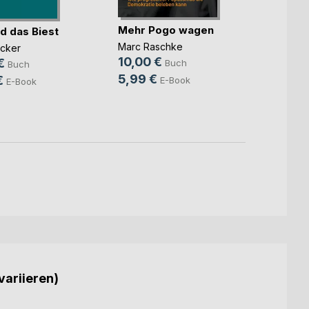
Mehr Pogo wagen
d das Biest
Trotz
Marc Raschke
ücker
Dr. med
10,00 €
Wiega
€
Buch
Buch
11,99
5,99 €
€
E-Book
E-Book
7,99
variieren)