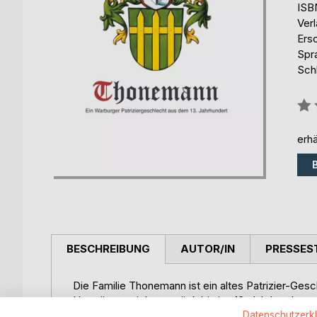
ISB
Ver
Ers
Spr
Sch
Bew
0%
erhä
BESCHREIBUNG
AUTOR/IN
PRESSES
Die Familie Thonemann ist ein altes Patrizier-Ges
Ursprünge reichen zurück bis ins 13. Jahrhundert, so
Deutschland zu finden, sondern u.a. auch in den N
Datenschutzerk