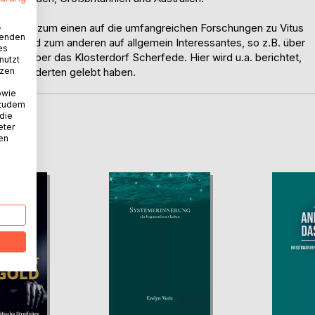
.
eisen: zum einen auf die umfangreichen Forschungen zu Vitus
wenden
 VI. und zum anderen auf allgemein Interessantes, so z.B. über
es
der über das Klosterdorf Scherfede. Hier wird u.a. berichtet,
nutzt
tzen
Jahrhunderten gelebt haben.
owie
 zudem
 die
eter
D
nen