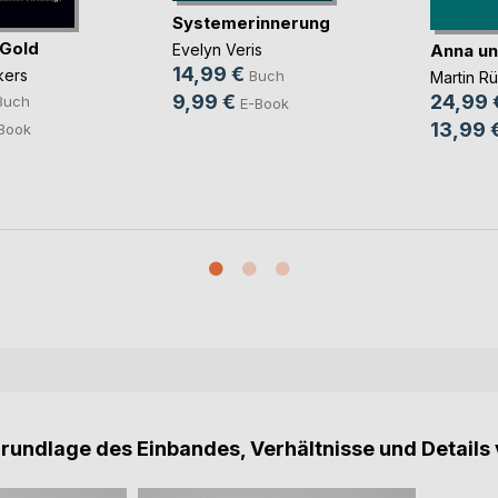
Systemerinnerung
 Gold
Anna un
Evelyn Veris
14,99 €
kers
Buch
Martin R
9,99 €
24,99 
Buch
E-Book
13,99 
Book
Grundlage des Einbandes, Verhältnisse und Details 