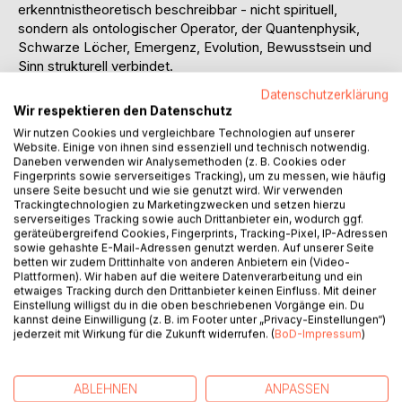
erkenntnistheoretisch beschreibbar - nicht spirituell,
sondern als ontologischer Operator, der Quantenphysik,
Schwarze Löcher, Emergenz, Evolution, Bewusstsein und
Sinn strukturell verbindet.
Datenschutzerklärung
Auf Basis neuer mathematischer und polykontexturaler
Wir respektieren den Datenschutz
Logiken eröffnet das Buch ein postdisziplinäres
Wir nutzen Cookies und vergleichbare Technologien auf unserer
Erkenntnisfeld, in dem Einheit und Vielheit, Subjekt und
Website. Einige von ihnen sind essenziell und technisch notwendig.
Objekt, Materie und Bewusstsein nicht mehr dual gedacht
Daneben verwenden wir Analysemethoden (z. B. Cookies oder
Fingerprints sowie serverseitiges Tracking), um zu messen, wie häufig
werden müssen. Wirklichkeit geschieht adual - und zwar
unsere Seite besucht und wie sie genutzt wird. Wir verwenden
durch denselben Ursprung, der alles hervorbringt:
Trackingtechnologien zu Marketingzwecken und setzen hierzu
serverseitiges Tracking sowie auch Drittanbieter ein, wodurch ggf.
geräteübergreifend Cookies, Fingerprints, Tracking-Pixel, IP-Adressen
Absolute Liebe als einzige Möglichkeitsform
sowie gehashte E-Mail-Adressen genutzt werden. Auf unserer Seite
schöpferischer Beziehung.
betten wir zudem Drittinhalte von anderen Anbietern ein (Video-
Plattformen). Wir haben auf die weitere Datenverarbeitung und ein
Damit wird eine Frage beantwortbar, die bisher
etwaiges Tracking durch den Drittanbieter keinen Einfluss. Mit deiner
Einstellung willigst du in die oben beschriebenen Vorgänge ein. Du
unbeantwortbar war:
kannst deine Einwilligung (z. B. im Footer unter „Privacy-Einstellungen“)
Warum kann Wirklichkeit überhaupt entstehen?
jederzeit mit Wirkung für die Zukunft widerrufen. (
BoD-Impressum
)
Antwort: Weil Beziehung geschieht - im Modus Absoluter
Liebe.
ABLEHNEN
ANPASSEN