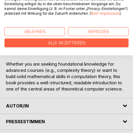
presented in an accessible way and discussed with
Einstellung willigst du in die oben beschriebenen Vorgänge ein. Du
respect to their implications.
kannst deine Einwilligung (z. B. im Footer unter „Privacy-Einstellungen“)
jederzeit mit Wirkung für die Zukunft widerrufen. (
BoD-Impressum
)
Special emphasis is placed on clarity and practicality:
chapters are modular, proofs are fully detailed, and
ABLEHNEN
ANPASSEN
wherever technicalities might be distracting, intuition is
highlighted. A wealth of exercises and their solutions
ALLE AKZEPTIEREN
encourages active understanding - perfect as a companion
to lectures or for self-study.
Whether you are seeking foundational knowledge for
advanced courses (e.g., complexity theory) or want to
build solid mathematical skills in computation theory, this
book provides a well-structured, readable introduction to
one of the central areas of theoretical computer science.
AUTOR/IN
PRESSESTIMMEN