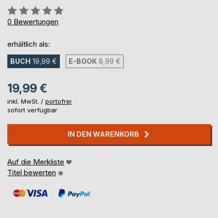
Bewertung::
0%
0
Bewertungen
erhältlich als:
BUCH
19,99 €
E-BOOK
8,99 €
19,99 €
inkl. MwSt. /
portofrei
sofort verfügbar
IN DEN WARENKORB
Auf die Merkliste
Titel bewerten