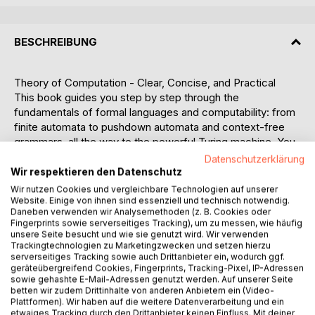
BESCHREIBUNG
Theory of Computation - Clear, Concise, and Practical
This book guides you step by step through the
fundamentals of formal languages and computability: from
finite automata to pushdown automata and context-free
grammars, all the way to the powerful Turing machine. You
will not only learn about the formal models but also
Datenschutzerklärung
understand the proof techniques used to establish
Wir respektieren den Datenschutz
properties of languages - and, above all, where the limits of
Wir nutzen Cookies und vergleichbare Technologien auf unserer
computability lie.
Website. Einige von ihnen sind essenziell und technisch notwendig.
Daneben verwenden wir Analysemethoden (z. B. Cookies oder
Fingerprints sowie serverseitiges Tracking), um zu messen, wie häufig
With numerous examples, illustrative graphics, clear
unsere Seite besucht und wie sie genutzt wird. Wir verwenden
proofs, and exercises with sample solutions, this book is
Trackingtechnologien zu Marketingzwecken und setzen hierzu
serverseitiges Tracking sowie auch Drittanbieter ein, wodurch ggf.
ideal for students, instructors, and anyone who wants to
geräteübergreifend Cookies, Fingerprints, Tracking-Pixel, IP-Adressen
systematically dive into the subject. Key concepts such as
sowie gehashte E-Mail-Adressen genutzt werden. Auf unserer Seite
the Pumping Lemma, Myhill-Nerode theorem, Kleene's
betten wir zudem Drittinhalte von anderen Anbietern ein (Video-
Plattformen). Wir haben auf die weitere Datenverarbeitung und ein
theorem, diagonalization, and Rice's theorem are
etwaiges Tracking durch den Drittanbieter keinen Einfluss. Mit deiner