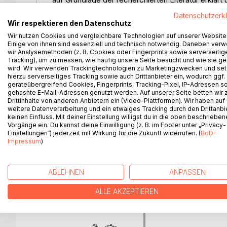
veranschaulicht. Zusammengefasst werden kann, da
Datenschutzerk
einteilten und versuchten den inneren Aufbau von
Wir respektieren den Datenschutz
der Grund für Metallvorkommen in der Natur erläu
Wir nutzen Cookies und vergleichbare Technologien auf unserer Website
Gold aus unedlen Metallen möglich zu sein schien
Einige von ihnen sind essenziell und technisch notwendig. Daneben ver
wir Analysemethoden (z. B. Cookies oder Fingerprints sowie serverseitig
war dieses Kunstwerk ohne den Stein der Weisen 
Tracking), um zu messen, wie häufig unsere Seite besucht und wie sie ge
sagenumwobene Universalmedizin oder die Quintess
wird. Wir verwenden Trackingtechnologien zu Marketingzwecken und se
nötigen Labortechniken. Besonders bei der Besch
hierzu serverseitiges Tracking sowie auch Drittanbieter ein, wodurch ggf.
Wurzeln der modernen Chemie. Lesenswert für all
geräteübergreifend Cookies, Fingerprints, Tracking-Pixel, IP-Adressen s
gehashte E-Mail-Adressen genutzt werden. Auf unserer Seite betten wir
Arbeitsweisen in einer kurzweiligen Veröffentlich
Drittinhalte von anderen Anbietern ein (Video-Plattformen). Wir haben auf
weitere Datenverarbeitung und ein etwaiges Tracking durch den Drittanbi
keinen Einfluss. Mit deiner Einstellung willigst du in die oben beschriebe
Vorgänge ein. Du kannst deine Einwilligung (z. B. im Footer unter „Privacy-
Einstellungen“) jederzeit mit Wirkung für die Zukunft widerrufen. (
BoD-
WEITERE TITEL BEI
Bo
Impressum
)
ABLEHNEN
ANPASSEN
ALLE AKZEPTIEREN