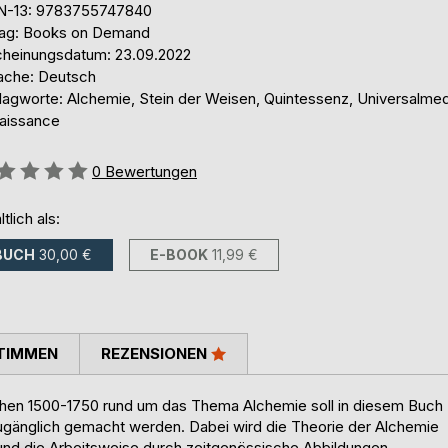
N-13: 9783755747840
lag: Books on Demand
cheinungsdatum: 23.09.2022
ache: Deutsch
lagworte: Alchemie, Stein der Weisen, Quintessenz, Universalmed
aissance
ertung::
0
Bewertungen
ltlich als:
BUCH
30,00 €
E-BOOK
11,99 €
TIMMEN
REZENSIONEN
chen 1500-1750 rund um das Thema Alchemie soll in diesem Buch
zugänglich gemacht werden. Dabei wird die Theorie der Alchemie
t und die Arbeitsweise durch zeitgenössische Abbildungen