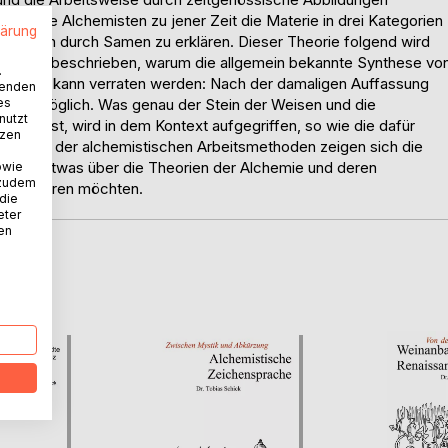
ss die Alchemisten zu jener Zeit die Materie in drei Kategorien
lärung
 Metallen durch Samen zu erklären. Dieser Theorie folgend wird
tert und beschrieben, warum die allgemein bekannte Synthese vo
.
. So viel kann verraten werden: Nach der damaligen Auffassung
wenden
es
nicht möglich. Was genau der Stein der Weisen und die
nutzt
enz ist, wird in dem Kontext aufgegriffen, so wie die dafür
tzen
reibung der alchemistischen Arbeitsmethoden zeigen sich die
e, die etwas über die Theorien der Alchemie und deren
owie
 zudem
ung erfahren möchten.
 die
eter
nen
D