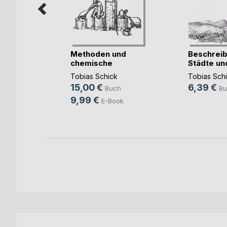
die
Methoden und
Beschreib
chemische
Städte un
Prozesse de(...)
Dörfer(...)
Tobias Schick
Tobias Sch
15,00 €
6,39 €
h
Buch
Bu
9,99 €
ok
E-Book