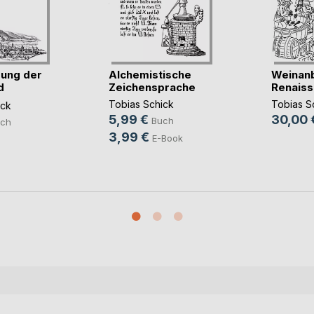
ung der
Alchemistische
Weinanb
d
Zeichensprache
Renais
Tobias Schick
Tobias S
ick
5,99 €
30,00 
Buch
ch
3,99 €
E-Book