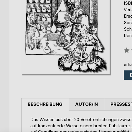
ISB
Ver
Ers
Spr
Sch
Ren
Bew
0%
erhä
BESCHREIBUNG
AUTOR/IN
PRESSES
Das Wissen aus über 20 Veröffentlichungen zwis
auf konzentrierte Weise einem breiten Publikum 
auf Grundlage der recherchierten Literatur erklär