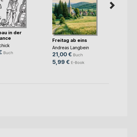
au in der
Verhe
sance
einem
Freitag ab eins
u(...)
chick
Ronja 
Andreas Langbein
€
25,0
Buch
21,00 €
Buch
6,99
5,99 €
E-Book