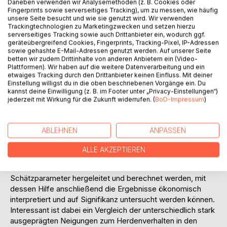
Daneben verwenden wir Analysemethoden (z. B. Cookies oder
herangezogen werden können. Im Mittelpunkt stehen dabei
Fingerprints sowie serverseitiges Tracking), um zu messen, wie häufig
Modelle, die das Herdenverhalten mit dem Antrieb nach
unsere Seite besucht und wie sie genutzt wird. Wir verwenden
Trackingtechnologien zu Marketingzwecken und setzen hierzu
hoher Reputation oder durch das Auftreten von
serverseitiges Tracking sowie auch Drittanbieter ein, wodurch ggf.
Informationskaskaden begründen können.
geräteübergreifend Cookies, Fingerprints, Tracking-Pixel, IP-Adressen
Bei den sich anschließenden empirischen Ergebnissen liegt
sowie gehashte E-Mail-Adressen genutzt werden. Auf unserer Seite
betten wir zudem Drittinhalte von anderen Anbietern ein (Video-
der Schwerpunkt auf dem Herdenverhalten von
Plattformen). Wir haben auf die weitere Datenverarbeitung und ein
Finanzmarktakteuren und im Besonderen bei Analysten und
etwaiges Tracking durch den Drittanbieter keinen Einfluss. Mit deiner
Börsenbriefen. Dazu werden zuerst die Aufgaben von
Einstellung willigst du in die oben beschriebenen Vorgänge ein. Du
kannst deine Einwilligung (z. B. im Footer unter „Privacy-Einstellungen“)
Analysten beleuchtet, um danach deren Wahrnehmung
jederzeit mit Wirkung für die Zukunft widerrufen. (
BoD-Impressum
)
anhand von verschiedenen empirischen Studien in bezug
auf Gewinnschätzungen und Empfehlungen von Analysten
zu untersuchen.
ABLEHNEN
ANPASSEN
Eine eigene empirische Analyse der Herdenbildung bei
Aktienempfehlungen des DAX 30, DJ STOXX 50 und des
ALLE AKZEPTIEREN
NEMAX 50 in einem Zeitraum von 18 Monaten folgt im
nächsten Abschnitt. Dafür muss zuerst ein
Schätzparameter hergeleitet und berechnet werden, mit
dessen Hilfe anschließend die Ergebnisse ökonomisch
interpretiert und auf Signifikanz untersucht werden können.
Interessant ist dabei ein Vergleich der unterschiedlich stark
ausgeprägten Neigungen zum Herdenverhalten in den