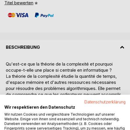
Titel bewerten
BESCHREIBUNG
Qu'est-ce que la théorie de la complexité et pourquoi
occupe-t-elle une place si centrale en informatique ?
La théorie de la complexité étudie la quantité de temps,
d'espace mémoire et d'autres ressources nécessaires
pour résoudre des problèmes algorithmiques. Elle permet
de comprendre ce que les ordinateurs peuvent accomplir
et ce qui demeure, même en principe, hors de portée des
Datenschutzerklärung
meilleurs algorithmes. Des classes classiques P et NP aux
Wir respektieren den Datenschutz
réductions, à la NP-complétude, aux problèmes
Wir nutzen Cookies und vergleichbare Technologien auf unserer
d'approximation, aux systèmes de preuve interactifs, au
Website. Einige von ihnen sind essenziell und technisch notwendig.
Daneben verwenden wir Analysemethoden (z. B. Cookies oder
théorème PCP, à la hiérarchie polynomiale, à la complexité
Fingerprints sowie serverseitiges Tracking), um zu messen, wie häufig