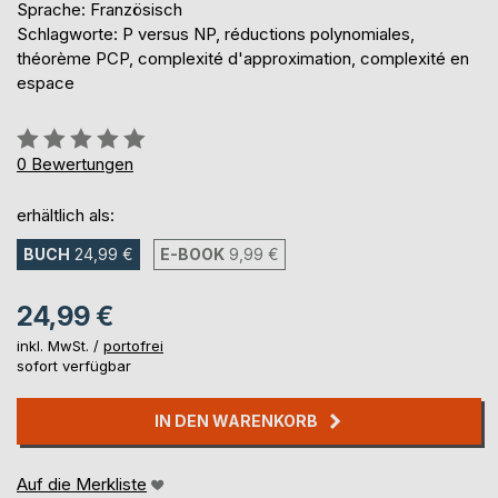
Sprache: Französisch
Schlagworte: P versus NP, réductions polynomiales,
théorème PCP, complexité d'approximation, complexité en
espace
Bewertung::
0%
0
Bewertungen
erhältlich als:
BUCH
24,99 €
E-BOOK
9,99 €
24,99 €
inkl. MwSt. /
portofrei
sofort verfügbar
IN DEN WARENKORB
Auf die Merkliste