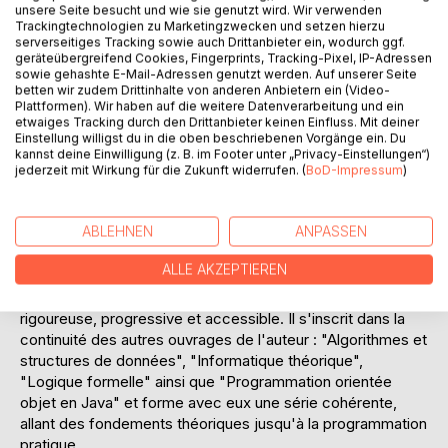
en espace, à la complexité des circuits et à la complexité
unsere Seite besucht und wie sie genutzt wird. Wir verwenden
de communication, cet ouvrage introduit progressivement
Trackingtechnologien zu Marketingzwecken und setzen hierzu
serverseitiges Tracking sowie auch Drittanbieter ein, wodurch ggf.
les concepts essentiels de la théorie de la complexité
geräteübergreifend Cookies, Fingerprints, Tracking-Pixel, IP-Adressen
computationnelle.
sowie gehashte E-Mail-Adressen genutzt werden. Auf unserer Seite
betten wir zudem Drittinhalte von anderen Anbietern ein (Video-
Plattformen). Wir haben auf die weitere Datenverarbeitung und ein
Lucien Sina n'y présente pas seulement les résultats
etwaiges Tracking durch den Drittanbieter keinen Einfluss. Mit deiner
fondamentaux : il en éclaire aussi les idées directrices et
Einstellung willigst du in die oben beschriebenen Vorgänge ein. Du
l'intuition. De nombreux exemples, démonstrations et
kannst deine Einwilligung (z. B. im Footer unter „Privacy-Einstellungen“)
exercices accompagnés de solutions aident à approfondir
jederzeit mit Wirkung für die Zukunft widerrufen. (
BoD-Impressum
)
les notions et à développer une véritable compréhension
des limites de l'efficacité algorithmique.
ABLEHNEN
ANPASSEN
Ce livre s'adresse aux étudiants en informatique, aux
ALLE AKZEPTIEREN
enseignants, aux chercheurs et à tous ceux qui souhaitent
découvrir la théorie de la complexité dans une présentation
rigoureuse, progressive et accessible. Il s'inscrit dans la
continuité des autres ouvrages de l'auteur : "Algorithmes et
structures de données", "Informatique théorique",
"Logique formelle" ainsi que "Programmation orientée
objet en Java" et forme avec eux une série cohérente,
allant des fondements théoriques jusqu'à la programmation
pratique.