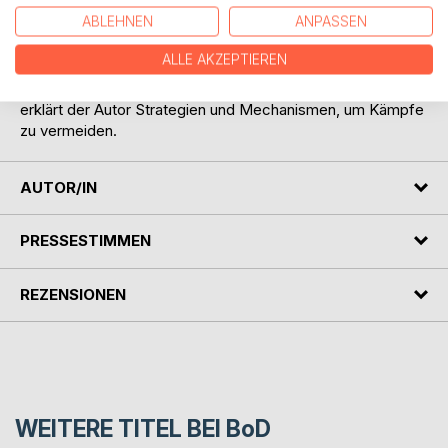
viele weitere Fragen werden anhand wissenschaftlicher
ABLEHNEN
ANPASSEN
Erkenntnisse und rechtlicher Aspekte verständlich erläutert.
Durch die kontroverse Auseinandersetzung mit den
ALLE AKZEPTIEREN
vielfältigen Risiken, die neben der Möglichkeit eigener
Verletzung auch straf- und zivilrechtliche Folgen umfassen,
erklärt der Autor Strategien und Mechanismen, um Kämpfe
zu vermeiden.
AUTOR/IN
PRESSESTIMMEN
REZENSIONEN
WEITERE TITEL BEI
BoD