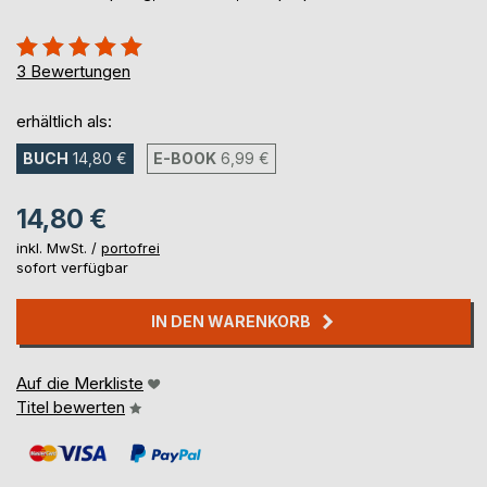
Bewertung::
100%
3
Bewertungen
erhältlich als:
BUCH
14,80 €
E-BOOK
6,99 €
14,80 €
inkl. MwSt. /
portofrei
sofort verfügbar
IN DEN WARENKORB
Auf die Merkliste
Titel bewerten