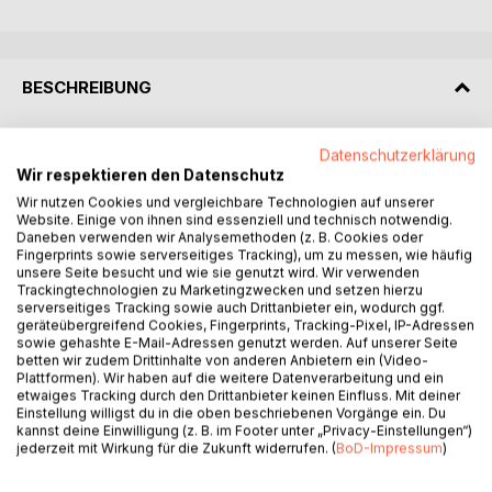
BESCHREIBUNG
Wenn man sich in einer Situation befindet, die sich zu
Datenschutzerklärung
einem körperlichen Angriff entwickeln kann, wird man
Wir respektieren den Datenschutz
schnell Entscheidungen treffen müssen: Flucht oder
Wir nutzen Cookies und vergleichbare Technologien auf unserer
Gegenwehr? Reden oder kämpfen? Die in diesem Moment
Website. Einige von ihnen sind essenziell und technisch notwendig.
Daneben verwenden wir Analysemethoden (z. B. Cookies oder
unter Zeitdruck getroffenen Entscheidungen können später
Fingerprints sowie serverseitiges Tracking), um zu messen, wie häufig
weit reichende Folgen haben.
unsere Seite besucht und wie sie genutzt wird. Wir verwenden
Durch dieses Buch wird der Leser in die komfortable Lage
Trackingtechnologien zu Marketingzwecken und setzen hierzu
serverseitiges Tracking sowie auch Drittanbieter ein, wodurch ggf.
gebracht, über viele kritische Fragen bereits im Vorfeld
geräteübergreifend Cookies, Fingerprints, Tracking-Pixel, IP-Adressen
wichtige Entscheidungen zu treffen, die sowohl
sowie gehashte E-Mail-Adressen genutzt werden. Auf unserer Seite
psychologische und taktische als auch rechtliche Aspekte
betten wir zudem Drittinhalte von anderen Anbietern ein (Video-
Plattformen). Wir haben auf die weitere Datenverarbeitung und ein
berücksichtigen.
etwaiges Tracking durch den Drittanbieter keinen Einfluss. Mit deiner
Auch warum manche Menschen einen Reiz darin sehen,
Einstellung willigst du in die oben beschriebenen Vorgänge ein. Du
Gewalt gegen andere Menschen auszuüben, warum
kannst deine Einwilligung (z. B. im Footer unter „Privacy-Einstellungen“)
jederzeit mit Wirkung für die Zukunft widerrufen. (
BoD-Impressum
)
manche Menschen eher gefährdet sind, Opfer solcher
Taten zu werden, ob es Sinn macht, sich zu bewaffnen und