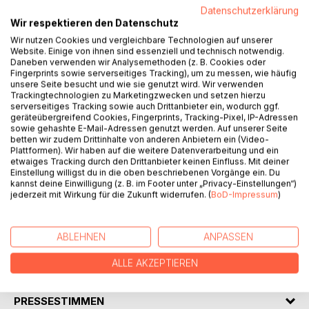
Bauch ist alles andere als geduldig - und Josef schwer
Datenschutzerklärung
nervös.
Wir respektieren den Datenschutz
Theo, der Esel, spürt die angstvolle Hilflosigkeit der beiden
Wir nutzen Cookies und vergleichbare Technologien auf unserer
Menschen. Und dann das:
Website. Einige von ihnen sind essenziell und technisch notwendig.
Daneben verwenden wir Analysemethoden (z. B. Cookies oder
Die Stadt ist überfüllt, das Chaos ist unvorstellbar. Soll das
Fingerprints sowie serverseitiges Tracking), um zu messen, wie häufig
Kind auf freiem Feld geboren werden?
unsere Seite besucht und wie sie genutzt wird. Wir verwenden
Was können Maria, Theo und Josef tun?
Trackingtechnologien zu Marketingzwecken und setzen hierzu
serverseitiges Tracking sowie auch Drittanbieter ein, wodurch ggf.
Kinder und Erwachsene werden eingeladen, über
geräteübergreifend Cookies, Fingerprints, Tracking-Pixel, IP-Adressen
Nächstenliebe, Zivilcourage und andere philosophische
sowie gehashte E-Mail-Adressen genutzt werden. Auf unserer Seite
Fragen nachzudenken. Auf eine fantasievolle und
betten wir zudem Drittinhalte von anderen Anbietern ein (Video-
Plattformen). Wir haben auf die weitere Datenverarbeitung und ein
einfühlsame Weise helfen die beigefügten Ausmalbilder
etwaiges Tracking durch den Drittanbieter keinen Einfluss. Mit deiner
nicht nur Kindern, über das Gelesene malend und
Einstellung willigst du in die oben beschriebenen Vorgänge ein. Du
farbgestaltend zu meditieren und sich kreativ ins
kannst deine Einwilligung (z. B. im Footer unter „Privacy-Einstellungen“)
jederzeit mit Wirkung für die Zukunft widerrufen. (
BoD-Impressum
)
Geschehen zu versetzen.
„Theo erzählt das Wunder der Weihnacht“ für junge und
erwachsene Menschen aller Kulturkreise.
ABLEHNEN
ANPASSEN
ALLE AKZEPTIEREN
AUTOR/IN
PRESSESTIMMEN