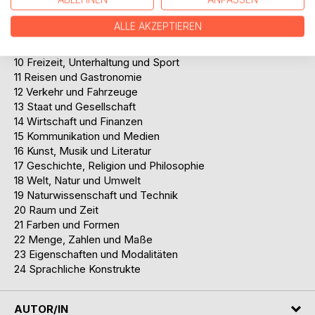
06 Wohnen und Architektur
07 Privatleben und Soziales
ALLE AKZEPTIEREN
08 Erziehung und Bildungswesen
09 Berufs- und Arbeitswelt
10 Freizeit, Unterhaltung und Sport
11 Reisen und Gastronomie
12 Verkehr und Fahrzeuge
13 Staat und Gesellschaft
14 Wirtschaft und Finanzen
15 Kommunikation und Medien
16 Kunst, Musik und Literatur
17 Geschichte, Religion und Philosophie
18 Welt, Natur und Umwelt
19 Naturwissenschaft und Technik
20 Raum und Zeit
21 Farben und Formen
22 Menge, Zahlen und Maße
23 Eigenschaften und Modalitäten
24 Sprachliche Konstrukte
AUTOR/IN