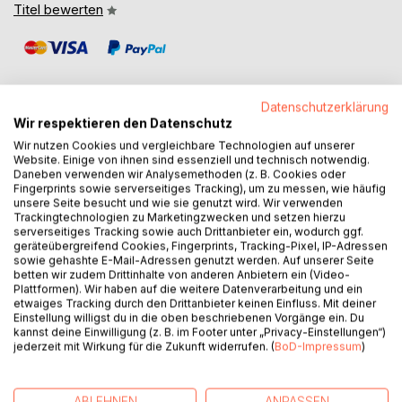
Titel bewerten
Datenschutzerklärung
Wir respektieren den Datenschutz
Wir nutzen Cookies und vergleichbare Technologien auf unserer
BESCHREIBUNG
Website. Einige von ihnen sind essenziell und technisch notwendig.
Daneben verwenden wir Analysemethoden (z. B. Cookies oder
Fingerprints sowie serverseitiges Tracking), um zu messen, wie häufig
Thematischer Wortschatz aus allen Lebensbereichen etwa
unsere Seite besucht und wie sie genutzt wird. Wir verwenden
entsprechend den Niveaus des Europäischen
Trackingtechnologien zu Marketingzwecken und setzen hierzu
serverseitiges Tracking sowie auch Drittanbieter ein, wodurch ggf.
Referenzrahmens.
geräteübergreifend Cookies, Fingerprints, Tracking-Pixel, IP-Adressen
Band 1: 7700 Einträge entsprechend den Niveaus A1, A2
sowie gehashte E-Mail-Adressen genutzt werden. Auf unserer Seite
und B1.
betten wir zudem Drittinhalte von anderen Anbietern ein (Video-
Plattformen). Wir haben auf die weitere Datenverarbeitung und ein
Untergliedert in 24 Kapitel, 108 Themen und 645 Tabellen:
etwaiges Tracking durch den Drittanbieter keinen Einfluss. Mit deiner
01 Persönliche Angaben
Einstellung willigst du in die oben beschriebenen Vorgänge ein. Du
02 Menschlicher Körper
kannst deine Einwilligung (z. B. im Footer unter „Privacy-Einstellungen“)
jederzeit mit Wirkung für die Zukunft widerrufen. (
BoD-Impressum
)
03 Gesundheit und Medizin
04 Psyche, Geist und Verhalten
05 Einkaufen, Ernährung und Kleidung
ABLEHNEN
ANPASSEN