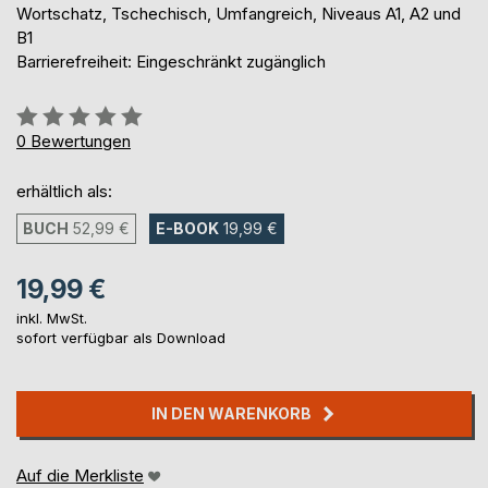
Wortschatz, Tschechisch, Umfangreich, Niveaus A1, A2 und
B1
Barrierefreiheit: Eingeschränkt zugänglich
Bewertung::
0%
0
Bewertungen
erhältlich als:
BUCH
52,99 €
E-BOOK
19,99 €
19,99 €
inkl. MwSt.
sofort verfügbar als Download
IN DEN WARENKORB
Auf die Merkliste