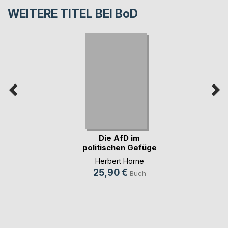
WEITERE TITEL BEI
BoD
Die AfD im
politischen Gefüge
der (...)
Herbert Horne
25,90 €
Buch