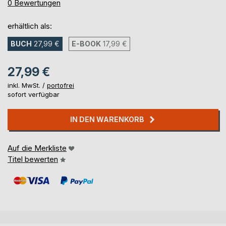
0%
0
Bewertungen
erhältlich als:
BUCH
27,99 €
E-BOOK
17,99 €
27,99 €
inkl. MwSt. /
portofrei
sofort verfügbar
IN DEN WARENKORB
Auf die Merkliste
Titel bewerten