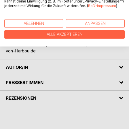
kannst deine Einwilligung (z. B. im Footer unter „Privacy-Einstellungen“)
ergeben, die einen Eindruck über die sehr wechselhaften
jederzeit mit Wirkung für die Zukunft widerrufen. (
BoD-Impressum
)
frühen Lebensjahre sowie ihr Umfeld gibt.
Für Käufer der Printversion wird die Liste der
ABLEHNEN
ANPASSEN
Internetreferenzen auch elektronisch zur Verfügung
gestellt, einfach den QR-Code im Buch scannen.
ALLE AKZEPTIEREN
Mehr zum Buch-Projekt und zum Hintergrund auf: Thea-
von-Harbou.de
AUTOR/IN
PRESSESTIMMEN
REZENSIONEN