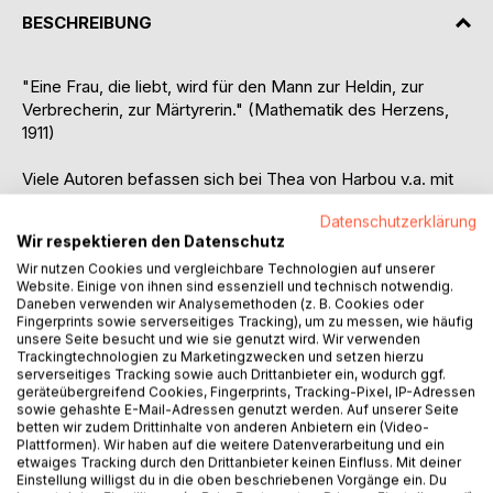
BESCHREIBUNG
"Eine Frau, die liebt, wird für den Mann zur Heldin, zur
Verbrecherin, zur Märtyrerin." (Mathematik des Herzens,
1911)
Viele Autoren befassen sich bei Thea von Harbou v.a. mit
ihrem filmischen Werk oder ihrer Jugend- und
Datenschutzerklärung
Kriegsliteratur. Unbekannt sind jedoch ihre frühen
Wir respektieren den Datenschutz
Erzählungen, welche vielfach nur in Tages-, Wochen- oder
Wir nutzen Cookies und vergleichbare Technologien auf unserer
Monatszeitschriften sowie Jahreskalendern erschienen
Website. Einige von ihnen sind essenziell und technisch notwendig.
sind. Durch die zunehmende Digitalisierung ist es nun
Daneben verwenden wir Analysemethoden (z. B. Cookies oder
möglich geworden, diesen Schatz sozusagen vom Sofa
Fingerprints sowie serverseitiges Tracking), um zu messen, wie häufig
aus zu heben. Umfangreiche Literaturrecherchen, die
unsere Seite besucht und wie sie genutzt wird. Wir verwenden
Trackingtechnologien zu Marketingzwecken und setzen hierzu
vorher Jahre der Bibliotheksgänge bedeutet hätten, können
serverseitiges Tracking sowie auch Drittanbieter ein, wodurch ggf.
einfach erfolgen.
geräteübergreifend Cookies, Fingerprints, Tracking-Pixel, IP-Adressen
Der Verfasser hofft durch sein Werk, dieses vergessene
sowie gehashte E-Mail-Adressen genutzt werden. Auf unserer Seite
betten wir zudem Drittinhalte von anderen Anbietern ein (Video-
Kleinod an Skizzen, Humoresken und Novelletten
Plattformen). Wir haben auf die weitere Datenverarbeitung und ein
zugänglich machen zu können. Dabei hat die Recherche
etwaiges Tracking durch den Drittanbieter keinen Einfluss. Mit deiner
auch viele kleine Details aus dem Leben Thea von Harbous
Einstellung willigst du in die oben beschriebenen Vorgänge ein. Du