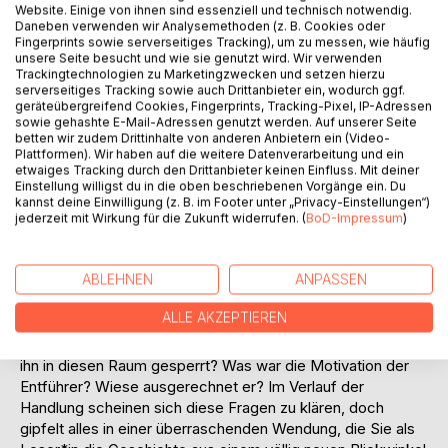
Sind Sie schon einmal gegen Ihren Willen in einen Raum
Website. Einige von ihnen sind essenziell und technisch notwendig.
Daneben verwenden wir Analysemethoden (z. B. Cookies oder
eingesperrt worden? Sind dabei körperlicher und
Fingerprints sowie serverseitiges Tracking), um zu messen, wie häufig
seelischer Folter unterzogen worden? Wurde das Ganze
unsere Seite besucht und wie sie genutzt wird. Wir verwenden
noch in den dunklen Seiten des Internets live beobachtet?
Trackingtechnologien zu Marketingzwecken und setzen hierzu
serverseitiges Tracking sowie auch Drittanbieter ein, wodurch ggf.
Erweckt die Vorstellung ein Schaudern in Ihnen? Doch
geräteübergreifend Cookies, Fingerprints, Tracking-Pixel, IP-Adressen
wann beginnt die wahre Hölle? In diesem Raum oder erst
sowie gehashte E-Mail-Adressen genutzt werden. Auf unserer Seite
danach, wenn die Erinnerungen Sie heimsuchen?
betten wir zudem Drittinhalte von anderen Anbietern ein (Video-
Begleiten Sie Henry Geller dabei, wie er mithilfe von seiner
Plattformen). Wir haben auf die weitere Datenverarbeitung und ein
etwaiges Tracking durch den Drittanbieter keinen Einfluss. Mit deiner
Psychotherapeutin Jennifer Cohen versucht, die
Einstellung willigst du in die oben beschriebenen Vorgänge ein. Du
Erinnerungen an die Gefangenschaft hinter sich zu lassen
kannst deine Einwilligung (z. B. im Footer unter „Privacy-Einstellungen“)
und wieder zurück zu sich selbst zu finden. Immer wieder
jederzeit mit Wirkung für die Zukunft widerrufen. (
BoD-Impressum
)
wird er Sie als Leser*in mit in seinen sogenannten Weißen
Raum nehmen. Sie werden eine Achterbahnfahrt der
ABLEHNEN
ANPASSEN
Gefühle erleben, die zwischen Hoffnung, Einsamkeit,
sozialer Isolation, Wut, Schmerz, Selbstmitleid,
ALLE AKZEPTIEREN
Aussichtslosigkeit, unmenschlicher Sensationsgier und
dem Verlust des rationalen Verstandes stattfindet. Wer hat
ihn in diesen Raum gesperrt? Was war die Motivation der
Entführer? Wiese ausgerechnet er? Im Verlauf der
Handlung scheinen sich diese Fragen zu klären, doch
gipfelt alles in einer überraschenden Wendung, die Sie als