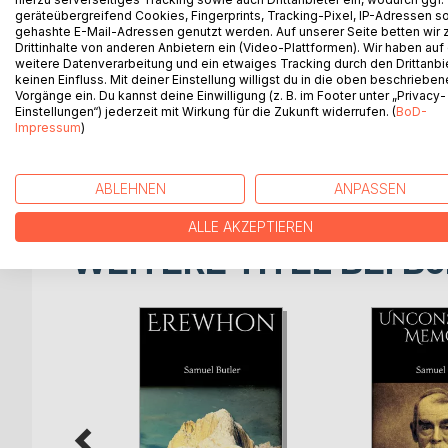
geräteübergreifend Cookies, Fingerprints, Tracking-Pixel, IP-Adressen s
been getting on for eighty in the year 1807, earlie
gehashte E-Mail-Adressen genutzt werden. Auf unserer Seite betten wir
born in 1802. A few white locks hung about his ears
Drittinhalte von anderen Anbietern ein (Video-Plattformen). Wir haben auf
hale, and was much respected in our little world 
weitere Datenverarbeitung und ein etwaiges Tracking durch den Drittanbi
His wife was said to be his master; I have been to
keinen Einfluss. Mit deiner Einstellung willigst du in die oben beschriebe
Vorgänge ein. Du kannst deine Einwilligung (z. B. im Footer unter „Privacy-
She was a tall, square-shouldered person (I have 
Einstellungen“) jederzeit mit Wirkung für die Zukunft widerrufen. (
BoD-
being married to Mr Pontifex when he was young
Impressum
)
The pair had lived not unhappily together, for Mr
wife?s more stormy moods.
ABLEHNEN
ANPASSEN
ALLE AKZEPTIEREN
WEITERE TITEL BEI
Bo