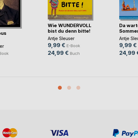
Wie WUNDERVOLL
Da wart
bist du denn bitte!
Sommer 
ous
Antje Sleuser
Antje Sle
9,99 €
9,99 €
E-Book
er
24,99 €
24,99 
Buch
Book