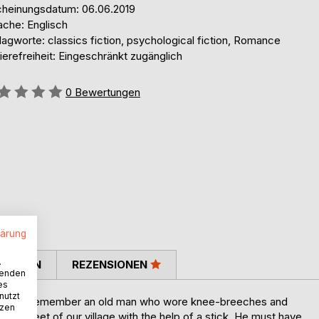
cheinungsdatum: 06.06.2019
ache: Englisch
agworte: classics fiction, psychological fiction, Romance
ierefreiheit: Eingeschränkt zugänglich
ertung::
0
Bewertungen
lärung
.
TIMMEN
REZENSIONEN
wenden
es
nutzt
century I remember an old man who wore knee-breeches and
tzen
e street of our village with the help of a stick. He must have