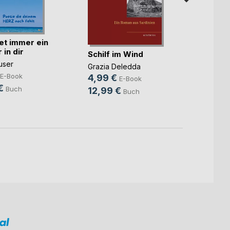
et immer ein
FÜR D
in dir
verda
Schilf im Wind
user
Antje 
Grazia Deledda
24,9
E-Book
4,99 €
E-Book
€
Buch
12,99 €
Buch