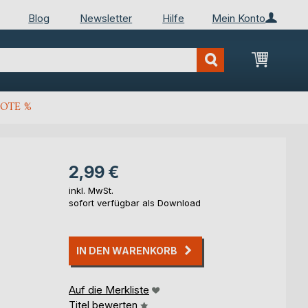
Blog
Newsletter
Hilfe
Mein Konto
Mein Wa
OTE %
2,99 €
inkl. MwSt.
sofort verfügbar als Download
IN DEN WARENKORB
Auf die Merkliste
Titel bewerten