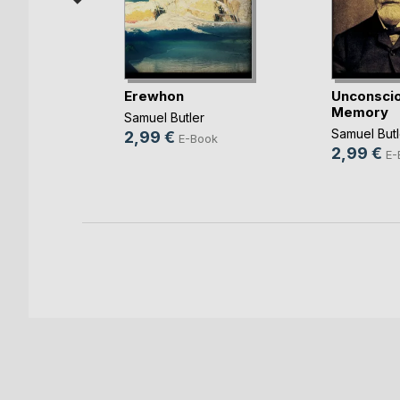
spur des
Erewhon
Unconsci
ei(...)
Memory
Samuel Butler
ann
Samuel Butl
2,99 €
E-Book
2,99 €
ok
E-
h