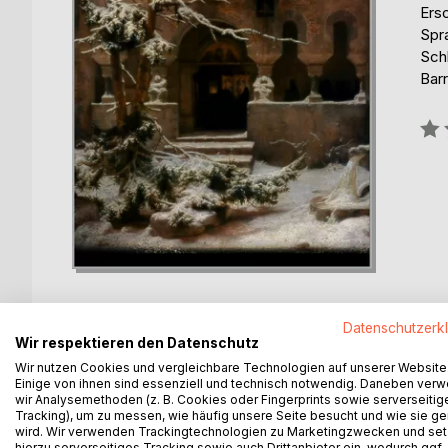
Ers
Spr
Schl
Barr
Bew
0%
Datenschutzerk
Wir respektieren den Datenschutz
Wir nutzen Cookies und vergleichbare Technologien auf unserer Website
BESCHREIBUNG
AUTOR/IN
PRESSES
Einige von ihnen sind essenziell und technisch notwendig. Daneben ver
wir Analysemethoden (z. B. Cookies oder Fingerprints sowie serverseitig
Tracking), um zu messen, wie häufig unsere Seite besucht und wie sie ge
When I was a small boy at the beginning of the 
wird. Wir verwenden Trackingtechnologien zu Marketingzwecken und se
worsted stockings, and who used to hobble about th
hierzu serverseitiges Tracking sowie auch Drittanbieter ein, wodurch ggf.