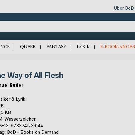
Über BoD
NCE
QUEER
FANTASY
LYRIK
E-BOOK-ANGEB
e Way of All Flesh
uel Butler
siker & Lyrik
UB
,5 KB
: Wasserzeichen
N-13: 9783741239144
lag: BoD - Books on Demand