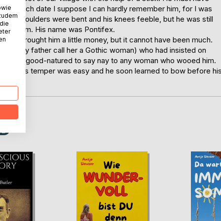
owie
r than which date I suppose I can hardly remember him, for I was
 zudem
, his shoulders were bent and his knees feeble, but he was still
 die
of Paleham. His name was Pontifex.
eter
ld she brought him a little money, but it cannot have been much.
nen
heard my father call her a Gothic woman) who had insisted on
 and too good-natured to say nay to any woman who wooed him.
 Pontifex's temper was easy and he soon learned to bow before hi
D