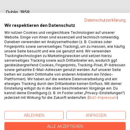
Dublin, 1858.
Emilia Pierce is expected to do what every young woman
Datenschutzerklärung
of her station is trained for: secure a wealthy match before
Wir respektieren den Datenschutz
the season ends.
Wir nutzen Cookies und vergleichbare Technologien auf unserer
But something is wrong. The days begin to blur. Time slips.
Website. Einige von ihnen sind essenziell und technisch notwendig.
Daneben verwenden wir Analysemethoden (z. B. Cookies oder
Reality bends at the edges, like a dream she can't wake
Fingerprints sowie serverseitiges Tracking), um zu messen, wie häufig
from. Unanswered mysteries follow her through candlelit
unsere Seite besucht und wie sie genutzt wird. Wir verwenden
halls and whispered conversations, until the world she
Trackingtechnologien zu Marketingzwecken und setzen hierzu
knows finally breaks apart, and she falls through time and
serverseitiges Tracking sowie auch Drittanbieter ein, wodurch ggf.
geräteübergreifend Cookies, Fingerprints, Tracking-Pixel, IP-Adressen
space.
sowie gehashte E-Mail-Adressen genutzt werden. Auf unserer Seite
On the other side, a new world is waiting. One far bigger
betten wir zudem Drittinhalte von anderen Anbietern ein (Video-
and darker than anything Emilia has ever imagined.
Plattformen). Wir haben auf die weitere Datenverarbeitung und ein
etwaiges Tracking durch den Drittanbieter keinen Einfluss. Mit deiner
Sometimes you have to lose your mind to find it again.
Einstellung willigst du in die oben beschriebenen Vorgänge ein. Du
And the question is no longer who she will marry...It's
kannst deine Einwilligung (z. B. im Footer unter „Privacy-Einstellungen“)
whether she will find herself or lose herself completely.
jederzeit mit Wirkung für die Zukunft widerrufen. (
BoD-Impressum
)
AUTOR/IN
ABLEHNEN
ANPASSEN
ALLE AKZEPTIEREN
PRESSESTIMMEN