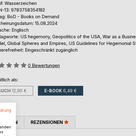
: Wasserzeichen
N-13: 9783758354182
lag: BoD - Books on Demand
cheinungsdatum: 15.08.2024
ache: Englisch
lagworte: US hegemony, Geopolitics of the USA, War as a Busin
el, Global Spheres and Empires, US Guidelines for Hegemonial S
ierefreiheit: Eingeschränkt zugänglich
ertung::
0
Bewertungen
ltlich als:
BUCH
12,90 €
E-BOOK
6,49 €
lärung
TIMMEN
REZENSIONEN
.
wenden
es