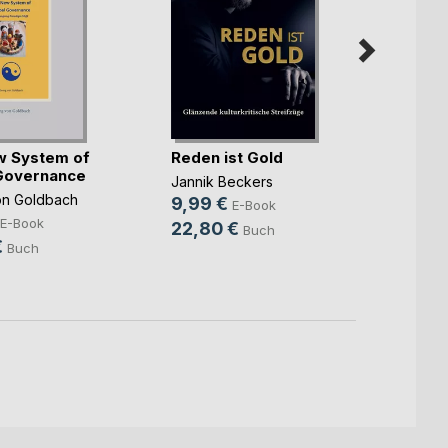
Syste
w System of
Reden ist Gold
Evelyn
Governance
9,99
Jannik Beckers
on Goldbach
9,99 €
14,9
E-Book
E-Book
22,80 €
Buch
€
Buch