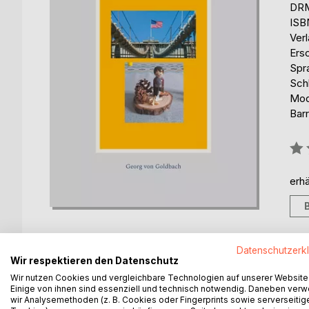
DRM
ISB
Ver
Ers
Spr
Sch
Mod
Barr
Bew
0%
erhä
Datenschutzerk
Wir respektieren den Datenschutz
BESCHREIBUNG
AUTOR/IN
PRESSES
Wir nutzen Cookies und vergleichbare Technologien auf unserer Website
Einige von ihnen sind essenziell und technisch notwendig. Daneben ver
wir Analysemethoden (z. B. Cookies oder Fingerprints sowie serverseitig