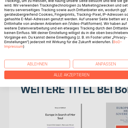
Tracking), um zu messen, wie häufig unsere Seite besucht und wie sie ge
CONTENT OF THE BOOK
wird. Wir verwenden Trackingtechnologien zu Marketingzwecken und se
This book will encourage readers to let go of illu
hierzu serverseitiges Tracking sowie auch Drittanbieter ein, wodurch ggf.
The main illusion and deception we often indulge i
geräteübergreifend Cookies, Fingerprints, Tracking-Pixel, IP-Adressen s
gehashte E-Mail-Adressen genutzt werden. Auf unserer Seite betten wir
global political and economic level is due to chan
Drittinhalte von anderen Anbietern ein (Video-Plattformen). Wir haben auf
which the U.S. is involved or engaged, are to its d
weitere Datenverarbeitung und ein etwaiges Tracking durch den Drittanbi
In the short and medium term, however, the United S
keinen Einfluss. Mit deiner Einstellung willigst du in die oben beschriebe
Vorgänge ein. Du kannst deine Einwilligung (z. B. im Footer unter „Privacy-
globally since centuries, has always pursued its e
Einstellungen“) jederzeit mit Wirkung für die Zukunft widerrufen. (
BoD-
has obviously achieved them to a considerable ex
Impressum
)
This can be seen in its globally dominant role over 
"the bank always wins". This short book shows wh
dominant role of the USA are functioning effective
ABLEHNEN
ANPASSEN
ALLE AKZEPTIEREN
WEITERE TITEL BEI
Bo