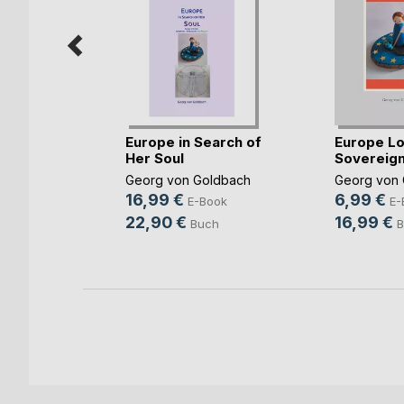
Europe in Search of
Europe Lo
ift zum
Her Soul
Sovereign
 Di(...)
Georg von Goldbach
Georg von 
(Hrsg.)
16,99 €
6,99 €
E-Book
E-
ok
22,90 €
16,99 €
Buch
B
h