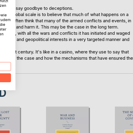
nutzt
tzen
sions and say goodbye to deceptions.
n on a global scale is to believe that much of what happens on a
owie
 zudem
ce. We often think that many of the armed conflicts and events, in
 die
etriment and harm it. This may be the case in the long term.
eter
tates, with all the wars and conflicts it has initiated and waged
nen
conomic and geopolitical interests in a very targeted manner and
tent.
the past century. It's like in a casino, where they use to say that
y this is the case and how the mechanisms that have ensured the
ly.
D