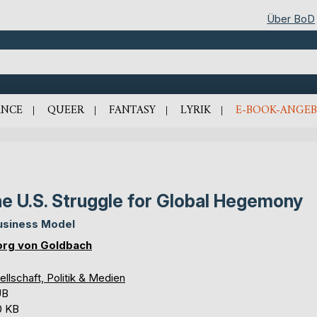
Über BoD
NCE
QUEER
FANTASY
LYRIK
E-BOOK-ANGEB
e U.S. Struggle for Global Hegemony
usiness Model
rg von Goldbach
llschaft, Politik & Medien
UB
0 KB