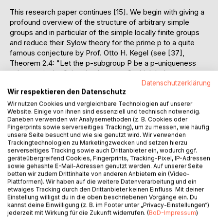
This research paper continues [15]. We begin with giving a
profound overview of the structure of arbitrary simple
groups and in particular of the simple locally finite groups
and reduce their Sylow theory for the prime p to a quite
famous conjecture by Prof. Otto H. Kegel (see [37],
Theorem 2.4: "Let the p-subgroup P be a p-uniqueness
subgroup in the finite simple group S which belongs to one
of the seven rank-unbounded families. Then the rank of S
Datenschutzerklärung
Wir respektieren den Datenschutz
is bounded in terms of P.") about the rank-unbounded ones
of the 19 known families of finite simple groups. We
Wir nutzen Cookies und vergleichbare Technologien auf unserer
Website. Einige von ihnen sind essenziell und technisch notwendig.
introduce a new scheme to describe the 19 families, the
Daneben verwenden wir Analysemethoden (z. B. Cookies oder
family T of types, define the rank of each type, and
Fingerprints sowie serverseitiges Tracking), um zu messen, wie häufig
emphasise the rôle of Kegel covers. This part presents a
unsere Seite besucht und wie sie genutzt wird. Wir verwenden
Trackingtechnologien zu Marketingzwecken und setzen hierzu
unified picture of known results whose proofs are by
serverseitiges Tracking sowie auch Drittanbieter ein, wodurch ggf.
reference.
geräteübergreifend Cookies, Fingerprints, Tracking-Pixel, IP-Adressen
sowie gehashte E-Mail-Adressen genutzt werden. Auf unserer Seite
betten wir zudem Drittinhalte von anderen Anbietern ein (Video-
Subsequently we apply new ideas to prove the conjecture
Plattformen). Wir haben auf die weitere Datenverarbeitung und ein
for the alternating groups.
etwaiges Tracking durch den Drittanbieter keinen Einfluss. Mit deiner
Einstellung willigst du in die oben beschriebenen Vorgänge ein. Du
kannst deine Einwilligung (z. B. im Footer unter „Privacy-Einstellungen“)
Thereupon we are remembering Kegel covers and *-
jederzeit mit Wirkung für die Zukunft widerrufen. (
BoD-Impressum
)
sequences. Next we suggest a way 1) and a way 2) how to