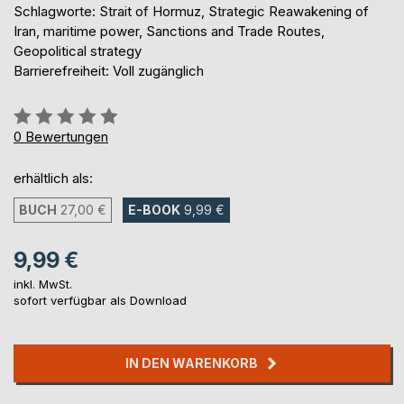
Schlagworte: Strait of Hormuz, Strategic Reawakening of
Iran, maritime power, Sanctions and Trade Routes,
Geopolitical strategy
Barrierefreiheit: Voll zugänglich
Bewertung::
0%
0
Bewertungen
erhältlich als:
BUCH
27,00 €
E-BOOK
9,99 €
9,99 €
inkl. MwSt.
sofort verfügbar als Download
IN DEN WARENKORB