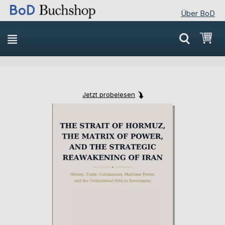
Über BoD
Direkt
Mei
zum
Inhalt
Jetzt probelesen
Skip
Skip
to
to
the
the
end
beginning
of
of
the
the
images
images
gallery
gallery