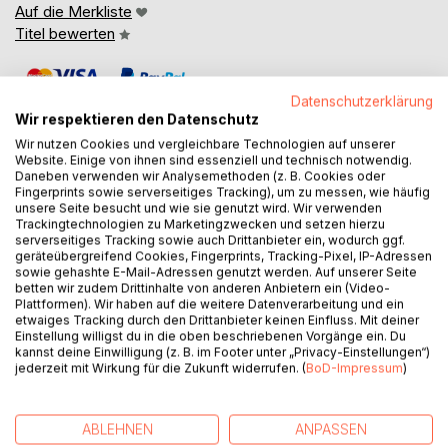
Auf die Merkliste
Titel bewerten
Datenschutzerklärung
Wir respektieren den Datenschutz
Wir nutzen Cookies und vergleichbare Technologien auf unserer
Website. Einige von ihnen sind essenziell und technisch notwendig.
Daneben verwenden wir Analysemethoden (z. B. Cookies oder
BESCHREIBUNG
Fingerprints sowie serverseitiges Tracking), um zu messen, wie häufig
unsere Seite besucht und wie sie genutzt wird. Wir verwenden
Trackingtechnologien zu Marketingzwecken und setzen hierzu
serverseitiges Tracking sowie auch Drittanbieter ein, wodurch ggf.
The Strait of Hormuz, the Matrix of Power, and the
geräteübergreifend Cookies, Fingerprints, Tracking-Pixel, IP-Adressen
Strategic Reawakening of Iran is a work of strategic
sowie gehashte E-Mail-Adressen genutzt werden. Auf unserer Seite
analysis, historical interpretation, and political thought by Dr.
betten wir zudem Drittinhalte von anderen Anbietern ein (Video-
Plattformen). Wir haben auf die weitere Datenverarbeitung und ein
Pooyan Ghamari.
etwaiges Tracking durch den Drittanbieter keinen Einfluss. Mit deiner
Einstellung willigst du in die oben beschriebenen Vorgänge ein. Du
The book examines the Strait of Hormuz not merely as a
kannst deine Einwilligung (z. B. im Footer unter „Privacy-Einstellungen“)
jederzeit mit Wirkung für die Zukunft widerrufen. (
BoD-Impressum
)
maritime corridor, but as a revealing pressure point in the
architecture of modern power. It explores how geography,
trade routes, colonization, sanctions, insurance systems,
ABLEHNEN
ANPASSEN
legal asymmetry, corridor competition, and narrative control