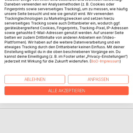
Daneben verwenden wir Analysemethoden (z. B. Cookies oder
Fingerprints sowie serverseitiges Tracking), um zu messen, wie häufig
unsere Seite besucht und wie sie genutzt wird. Wir verwenden
"The song of wisdom whispers chaos" is a poetry
Trackingtechnologien zu Marketingzwecken und setzen hierzu
collection with poems dealing with the subjects mental
serverseitiges Tracking sowie auch Drittanbieter ein, wodurch ggf.
health, climate change, letting go, and others.
geräteübergreifend Cookies, Fingerprints, Tracking-Pixel, IP-Adressen
Every single poem comes from deep inside my soul.
sowie gehashte E-Mail-Adressen genutzt werden. Auf unserer Seite
betten wir zudem Drittinhalte von anderen Anbietern ein (Video-
I hope you enjoy!
Plattformen). Wir haben auf die weitere Datenverarbeitung und ein
Love,
etwaiges Tracking durch den Drittanbieter keinen Einfluss. Mit deiner
Irena Rose Picard
Einstellung willigst du in die oben beschriebenen Vorgänge ein. Du
kannst deine Einwilligung (z. B. im Footer unter „Privacy-Einstellungen“)
jederzeit mit Wirkung für die Zukunft widerrufen. (
BoD-Impressum
)
AUTOR/IN
ABLEHNEN
ANPASSEN
PRESSESTIMMEN
ALLE AKZEPTIEREN
REZENSIONEN