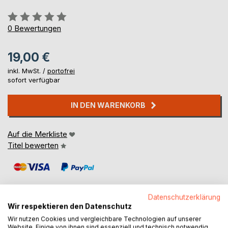
Bewertung::
0%
0
Bewertungen
19,00 €
inkl. MwSt. /
portofrei
sofort verfügbar
IN DEN WARENKORB
Auf die Merkliste
Titel bewerten
Datenschutzerklärung
Wir respektieren den Datenschutz
Wir nutzen Cookies und vergleichbare Technologien auf unserer
BESCHREIBUNG
Website. Einige von ihnen sind essenziell und technisch notwendig.