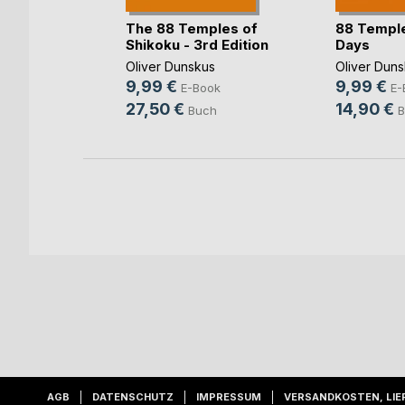
 Wandern
The 88 Temples of
88 Temple
l-(...)
Shikoku - 3rd Edition
Days
ter
Oliver Dunskus
Oliver Dun
9,99 €
9,99 €
ok
E-Book
E-
27,50 €
14,90 €
h
Buch
B
AGB
DATENSCHUTZ
IMPRESSUM
VERSANDKOSTEN, LIE