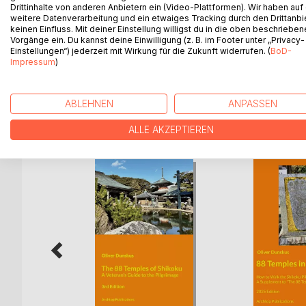
This guidebook has been written for travellers int
Drittinhalte von anderen Anbietern ein (Video-Plattformen). Wir haben auf
walk the entire pilgrimage.
weitere Datenverarbeitung und ein etwaiges Tracking durch den Drittanbi
keinen Einfluss. Mit deiner Einstellung willigst du in die oben beschriebe
Vorgänge ein. Du kannst deine Einwilligung (z. B. im Footer unter „Privacy-
In addition to the history of the temples, it covers
Einstellungen“) jederzeit mit Wirkung für die Zukunft widerrufen. (
BoD-
information on how to prepare and organise the pi
Impressum
)
ABLEHNEN
ANPASSEN
WEITERE TITEL BEI
Bo
ALLE AKZEPTIEREN