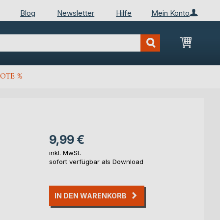
Blog
Newsletter
Hilfe
Mein Konto
Mein Wa
OTE %
9,99 €
inkl. MwSt.
sofort verfügbar als Download
IN DEN WARENKORB