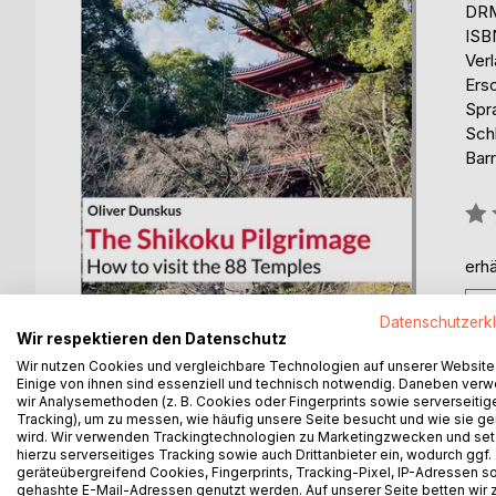
DRM
ISB
Ver
Ers
Spr
Sch
Barr
Bew
0%
erhä
Datenschutzerk
Wir respektieren den Datenschutz
Wir nutzen Cookies und vergleichbare Technologien auf unserer Website
Einige von ihnen sind essenziell und technisch notwendig. Daneben ver
wir Analysemethoden (z. B. Cookies oder Fingerprints sowie serverseitig
Tracking), um zu messen, wie häufig unsere Seite besucht und wie sie ge
wird. Wir verwenden Trackingtechnologien zu Marketingzwecken und se
BESCHREIBUNG
AUTOR/IN
PRESSES
hierzu serverseitiges Tracking sowie auch Drittanbieter ein, wodurch ggf.
geräteübergreifend Cookies, Fingerprints, Tracking-Pixel, IP-Adressen s
gehashte E-Mail-Adressen genutzt werden. Auf unserer Seite betten wir