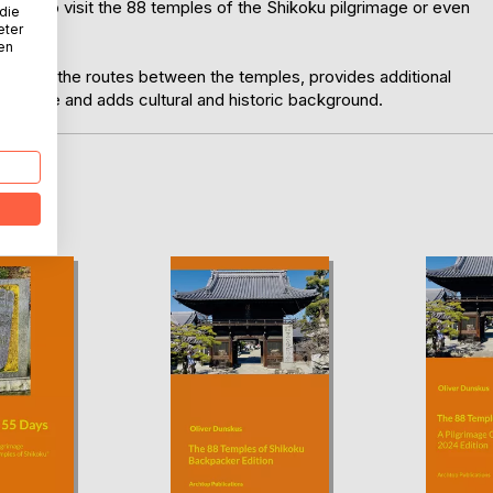
ending to visit the 88 temples of the Shikoku pilgrimage or even
 die
eter
nen
 in detail the routes between the temples, provides additional
lgrimage and adds cultural and historic background.
D