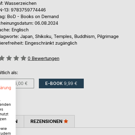
: Wasserzeichen
N-13: 9783759774446
lag: BoD - Books on Demand
cheinungsdatum: 06.08.2024
ache: Englisch
lagworte: Japan, Shikoku, Temples, Buddhism, Pilgrimage
ierefreiheit: Eingeschränkt zugänglich
ertung::
0
Bewertungen
ltlich als:
BUCH
26,00 €
E-BOOK
9,99 €
lärung
.
wenden
es
nutzt
tzen
TIMMEN
REZENSIONEN
owie
 zudem