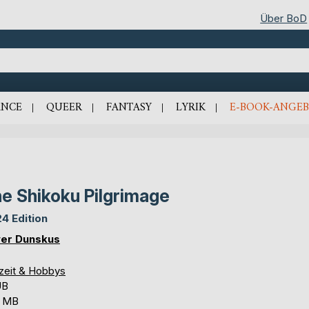
Über BoD
NCE
QUEER
FANTASY
LYRIK
E-BOOK-ANGEB
e Shikoku Pilgrimage
4 Edition
ver Dunskus
izeit & Hobbys
UB
7 MB