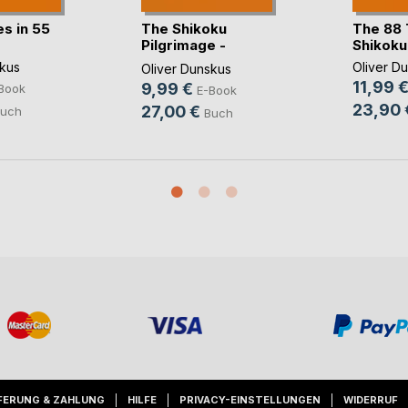
s in 55
The Shikoku
The 88 
Pilgrimage -
Shikoku
Compact B(...)
skus
Oliver D
Oliver Dunskus
11,99 
9,99 €
Book
E-Book
23,90 
27,00 €
uch
Buch
FERUNG & ZAHLUNG
HILFE
PRIVACY-EINSTELLUNGEN
WIDERRUF