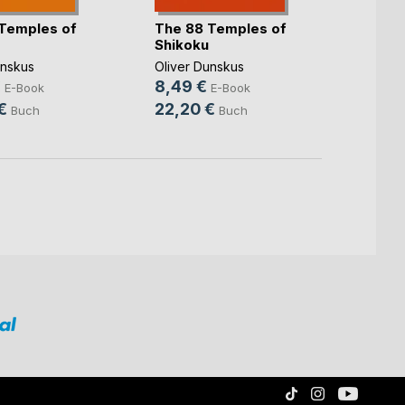
Temples of
The 88 Temples of
Cycli
Shikoku
Temp
unskus
Oliver Dunskus
Oliver
€
8,49 €
8,99
E-Book
E-Book
€
22,20 €
13,9
Buch
Buch