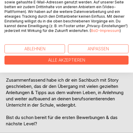
sowie gehashte E-Mail-Adressen genutzt werden. Auf unserer Seite
auf deine Vorstellungsgespräche und ggf.
betten wir zudem Drittinhalte von anderen Anbietern ein (Video-
Einstellungstests, habe ich dir auch wichtige Gesetze mit
Plattformen). Wir haben auf die weitere Datenverarbeitung und ein
etwaiges Tracking durch den Drittanbieter keinen Einfluss. Mit deiner
Alltagsbeispielen aufgeführt. Denn auch als Azubi hast du
Einstellung willigst du in die oben beschriebenen Vorgänge ein. Du
Rechte &Pflichten, die du kennen solltest, bevor du deinen
kannst deine Einwilligung (z. B. im Footer unter „Privacy-Einstellungen“)
Ausbildungsvertrag blind unterschreibst und im Company-
jederzeit mit Wirkung für die Zukunft widerrufen. (
BoD-Impressum
)
Dschungel lost gehst.
Klar sprechen wir auch über Cash, also die
ABLEHNEN
ANPASSEN
Ausbildungsvergütung, Sonderleistungen und Benefits.
ALLE AKZEPTIEREN
Mach dich also bitte nicht gleich nass, wenn du an die
Gehaltsverhandlung denkst.
Zusammenfassend habe ich dir ein Sachbuch mit Story
geschrieben, das dir den Übergang mit vielen gezielten
Anleitungen & Tipps aus dem wahren Leben, in Anlehnung
und weiter aufbauend an deinen berufsorientierenden
Unterricht in der Schule, widergibt.
Bist du schon bereit für die ersten Bewerbungen & das
nächste Level?