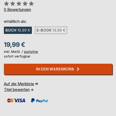
Bewertung::
0%
0
Bewertungen
erhältlich als:
BUCH
19,99 €
E-BOOK
14,99 €
19,99 €
inkl. MwSt. /
portofrei
sofort verfügbar
IN DEN WARENKORB
Auf die Merkliste
Titel bewerten