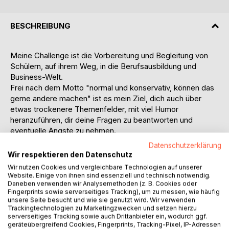
BESCHREIBUNG
Meine Challenge ist die Vorbereitung und Begleitung von
Schülern, auf ihrem Weg, in die Berufsausbildung und
Business-Welt.
Frei nach dem Motto "normal und konservativ, können das
gerne andere machen" ist es mein Ziel, dich auch über
etwas trockenere Themenfelder, mit viel Humor
heranzuführen, dir deine Fragen zu beantworten und
eventuelle Ängste zu nehmen.
Datenschutzerklärung
Mein Buch ist in Jugendsprache verfasst - also, trau dich
Wir respektieren den Datenschutz
und viel Spaß beim Lesen. Es wäre mir eine Ehre!
Wir nutzen Cookies und vergleichbare Technologien auf unserer
Website. Einige von ihnen sind essenziell und technisch notwendig.
Dein Mehrwert: Lerne direkt vom Personaler, worauf es
Daneben verwenden wir Analysemethoden (z. B. Cookies oder
Fingerprints sowie serverseitiges Tracking), um zu messen, wie häufig
ankommt!
unsere Seite besucht und wie sie genutzt wird. Wir verwenden
Trackingtechnologien zu Marketingzwecken und setzen hierzu
Neben der Berufsorientierung, der Erstellung deiner
serverseitiges Tracking sowie auch Drittanbieter ein, wodurch ggf.
geräteübergreifend Cookies, Fingerprints, Tracking-Pixel, IP-Adressen
Bewerbungsunterlagen, sowie der gezielten Vorbereitung