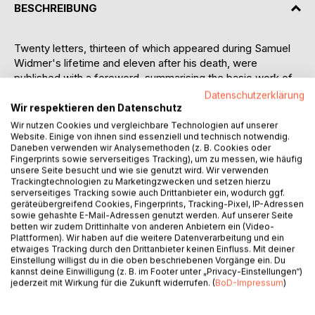
BESCHREIBUNG
Twenty letters, thirteen of which appeared during Samuel
Widmer's lifetime and eleven after his death, were
published with a foreword, summarising the basic work of
self-knowledge. They also summarise Samuel's literary
Datenschutzerklärung
activities of the past years on the subject of self-
Wir respektieren den Datenschutz
knowledge in a concise work.
Wir nutzen Cookies und vergleichbare Technologien auf unserer
Website. Einige von ihnen sind essenziell und technisch notwendig.
Daneben verwenden wir Analysemethoden (z. B. Cookies oder
Samuel wrote:
Fingerprints sowie serverseitiges Tracking), um zu messen, wie häufig
unsere Seite besucht und wie sie genutzt wird. Wir verwenden
Should not the most important and fundamental concerns
Trackingtechnologien zu Marketingzwecken und setzen hierzu
serverseitiges Tracking sowie auch Drittanbieter ein, wodurch ggf.
of such a movement be addressed in a collection of such
geräteübergreifend Cookies, Fingerprints, Tracking-Pixel, IP-Adressen
letters over time? Shouldn't its goals and its tools for
sowie gehashte E-Mail-Adressen genutzt werden. Auf unserer Seite
achieving these goals be outlined in more detail and anew?
betten wir zudem Drittinhalte von anderen Anbietern ein (Video-
Plattformen). Wir haben auf die weitere Datenverarbeitung und ein
And do these goals not simply consist in the renewal of
etwaiges Tracking durch den Drittanbieter keinen Einfluss. Mit deiner
ourselves and our world, which we hope to achieve with
Einstellung willigst du in die oben beschriebenen Vorgänge ein. Du
the tool of self-knowledge? Have we not come to make
kannst deine Einwilligung (z. B. im Footer unter „Privacy-Einstellungen“)
jederzeit mit Wirkung für die Zukunft widerrufen. (
BoD-Impressum
)
the earth a paradise? Is this not our real goal? Are we not
part of the movement that intends such a thing, dreams
such a thing? We are not really forming a movement. That