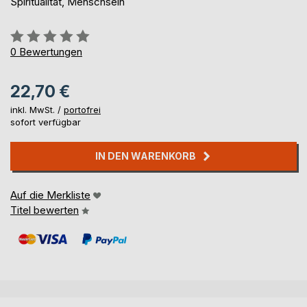
Spiritualität, Menschsein
Bewertung::
0%
0
Bewertungen
22,70 €
inkl. MwSt. /
portofrei
sofort verfügbar
IN DEN WARENKORB
Auf die Merkliste
Titel bewerten