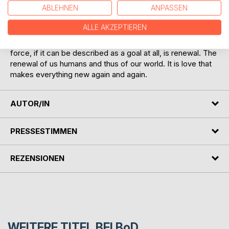
ABLEHNEN
ANPASSEN
would be something organised, something created and
produced by thoughts, by the ego. We are part of the
ALLE AKZEPTIEREN
movement that is led by love. We have awakened to this
fundamental movement in the universe. The goal of this
force, if it can be described as a goal at all, is renewal. The
renewal of us humans and thus of our world. It is love that
makes everything new again and again.
AUTOR/IN
PRESSESTIMMEN
REZENSIONEN
WEITERE TITEL BEI
BoD